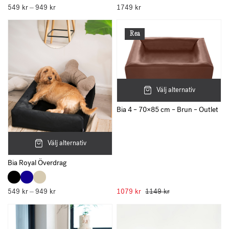
549
kr
949
kr
Prisintervall:
1749
kr
–
549 kr
till
949 kr
Rea
Välj alternativ
Bia 4 – 70×85 cm – Brun – Outlet
Välj alternativ
Bia Royal Överdrag
549
kr
949
kr
Prisintervall:
1079
kr
1149
kr
–
549 kr
till
949 kr