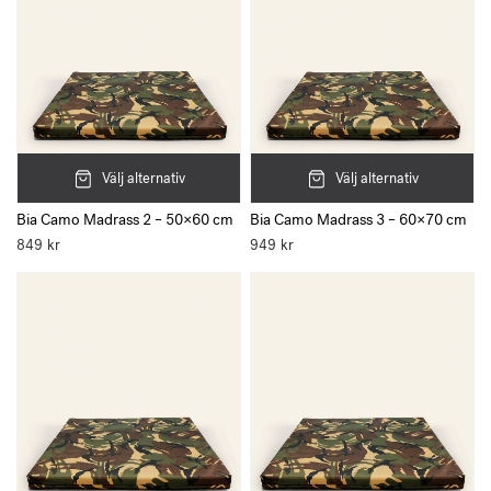
Rengör med en dammsugning eller fuktig trasa.
Välj alternativ
Välj alternativ
Bia Camo Madrass 2 – 50×60 cm
Bia Camo Madrass 3 – 60×70 cm
849
kr
949
kr