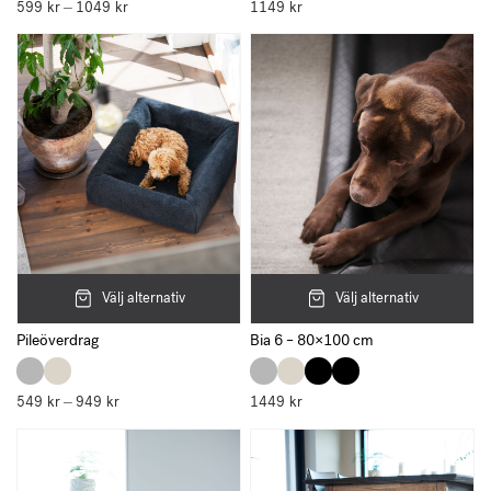
599
kr
1049
kr
Prisintervall:
1149
kr
–
599 kr
till
1049 kr
Välj alternativ
Välj alternativ
Pileöverdrag
Bia 6 – 80×100 cm
549
kr
949
kr
Prisintervall:
1449
kr
–
549 kr
till
949 kr