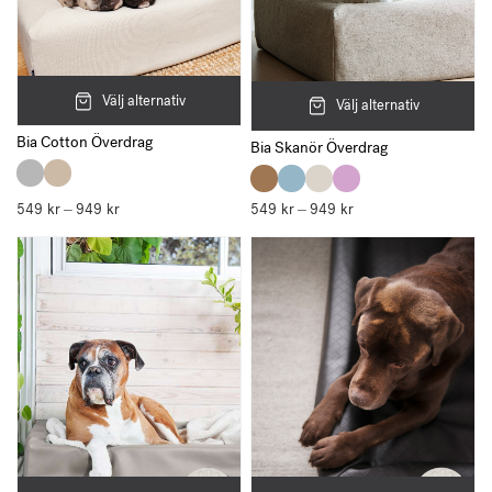
Välj alternativ
Välj alternativ
Bia Cotton Överdrag
Bia Skanör Överdrag
549
kr
949
kr
Prisintervall:
549
kr
949
kr
Prisintervall:
–
–
549 kr
549 kr
till
till
949 kr
949 kr