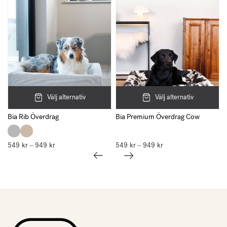
Välj alternativ
Välj alternativ
Bia Rib Överdrag
Bia Premium Överdrag Cow
549
kr
949
kr
Prisintervall:
549
kr
949
kr
Prisintervall:
–
–
549 kr
549 kr
till
till
949 kr
949 kr