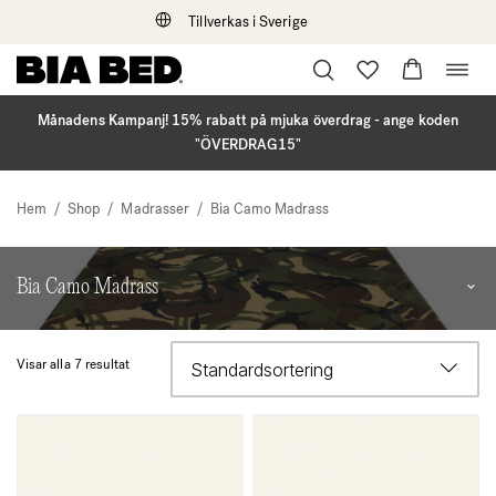
Tillverkas i Sverige
Öppna
Hoppa
navig
till
innehåll
Månadens Kampanj! 15% rabatt på mjuka överdrag - ange koden
"ÖVERDRAG15"
Hem
/
Shop
/
Madrasser
/
Bia Camo Madrass
Bia Camo Madrass
Togg
arch
men
Hundmadrassen för utomhusbruk
Visar alla 7 resultat
För inom- och utomhusbruk, materialet är vattenavstötande och samma
material finns i botten på madrassen för att den ska kunna placeras på
marken utan att polyetern suger upp fukt.
Polyestermaterial med pvc-baksida som gör den vattenavstötande.