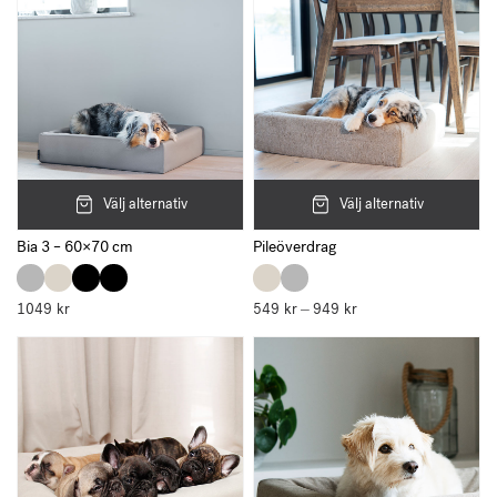
Välj alternativ
Välj alternativ
Bia 3 – 60×70 cm
Pileöverdrag
1049
kr
549
kr
949
kr
Prisintervall:
–
549 kr
till
949 kr