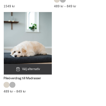
1549
kr
489
kr
849
kr
Prisintervall:
–
489 kr
till
849 kr
Välj alternativ
Pileöverdrag till Madrasser
489
kr
849
kr
Prisintervall:
–
489 kr
till
849 kr