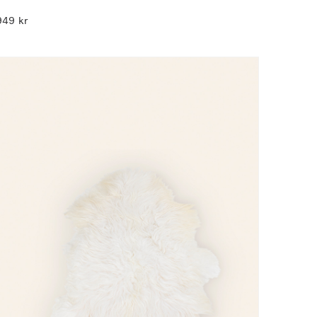
949
kr