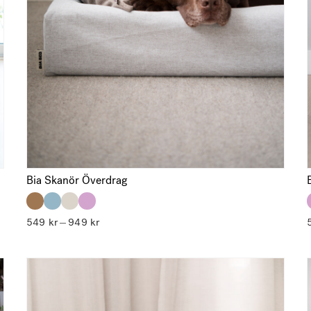
Bia Skanör Överdrag
Prisintervall:
549
kr
949
kr
–
549 kr
till
949 kr