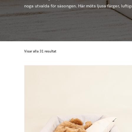
noga utvalda för säsongen. Här möts ljusa färger, lufti
som ger en sval och avslappnad känsla till bädden. In
fräscha palett och skapa en bekväm viloplats som blir en
hund eller katt – samtidigt som den smälter in som en 
och din uteplats.
Visar alla 31 resultat