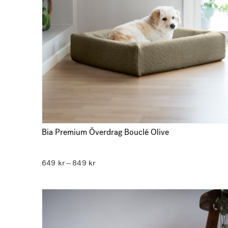
Bia Premium Överdrag Bouclé Olive
Prisintervall:
649
kr
849
kr
–
649 kr
till
849 kr