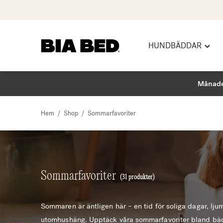
HUNDBÄDDAR
Hoppa
Toggl
till
"Hun
innehåll
menu
Månade
Hem
/
Shop
/
Sommarfavoriter
Sommarfavoriter
(31 produkter)
Sommaren är äntligen här – en tid för soliga dagar, lju
utomhushäng. Upptäck våra sommarfavoriter bland bädd