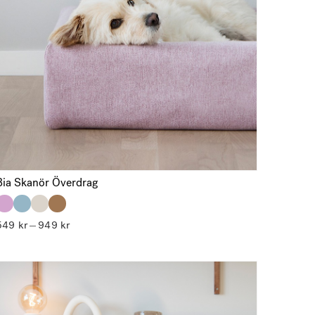
Bia Skanör Överdrag
Prisintervall:
549
kr
949
kr
–
549 kr
till
949 kr