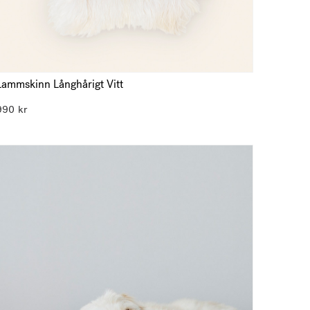
Lammskinn Långhårigt Vitt
990
kr