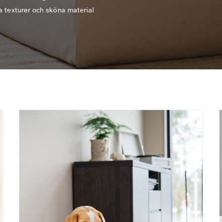
ga texturer och sköna material
spireras av sommarens
 självklar favorit för din
harmonisk del av ditt hem