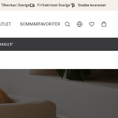
Tillverkas i Sverige
Fri frakt inom Sverige
Snabba leveranser
UTLET
SOMMARFAVORITER
"
DRAG15"