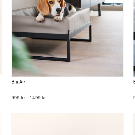
Bia Air
Prisintervall:
999
kr
1499
kr
–
999 kr
till
1499 kr