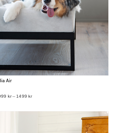
Bia Air
Prisintervall:
999
kr
1499
kr
–
999 kr
till
1499 kr