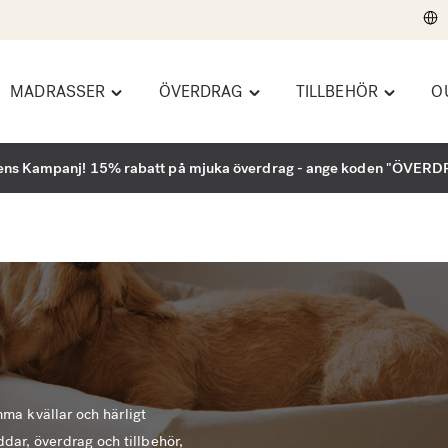
MADRASSER
ÖVERDRAG
TILLBEHÖR
O
e
Toggle
Toggle
Toggle
dbäddar"
"Madrasser"
"Överdrag"
"Tillbehör
menu
menu
menu
ns Kampanj! 15% rabatt på mjuka överdrag - ange koden "ÖVER
mma kvällar och härligt
ar, överdrag och tillbehör,