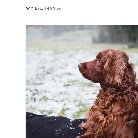
Prisintervall:
999
kr
1499
kr
–
999 kr
till
1499 kr