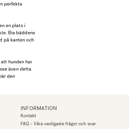
en perfekta
en en plats i
ste. Bia bäddens
ud på kanten och
t att hunden har
odose även detta
 när den
INFORMATION
Kontakt
FAQ – Våra vanligaste frågor och svar