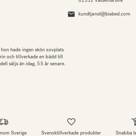
61532 Valdemarsvik
kundtjanst@biabed.com
 hon hade ingen skön sovplats
 och tillverkade en bädd till
ll säljs än idag, 55 år senare.
 inom Sverige
Svensktillverkade produkter
Snabba l