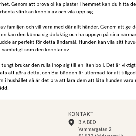
het. Genom att prova olika plaster i hemmet kan du hitta d
yrbenta vän kan koppla av och vila upp sig.
av familjen och vill vara med där allt händer. Genom att ge d
ljen kan den känna sig delaktig och ha uppsyn på sina närma
dde är perfekt för detta ändamål. Hunden kan vila sitt huv
n samtidigt som den kopplar av.
ungt brukar den rulla ihop sig till en liten boll. Det är viktig
plats att göra detta, och Bia bädden är utformad för att tillg
n i hushållet så är det bra att lära dem att låta hunden vara
bädd.
KONTAKT
BIA BED
Vammargatan 2