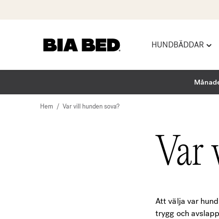
HUNDBÄDDAR
Hoppa
Tog
till
"Hu
innehåll
men
Månade
Hem
/
Var vill hunden sova?
Var 
Att välja var hun
trygg och avslapp