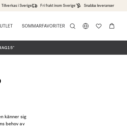
Tillverkas i Sverige
Fri frakt inom Sverige
Snabba leveranser
UTLET
SOMMARFAVORITER
r"
DRAG15"
?
en känner sig
ens behov av