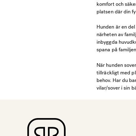
komfort och säker
platsen där din f
Hunden är en del 
närheten av fami
inbyggda huvudku
spana på familje
När hunden sover t
tillräckligt med 
behov. Har du bar
vilar/sover i sin 