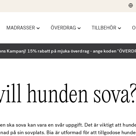
MADRASSER
ÖVERDRAG
TILLBEHÖR
O
gle
Toggle
Toggle
Toggle
ndbäddar"
"Madrasser"
"Överdrag"
"Tillbehö
u
menu
menu
menu
ns Kampanj! 15% rabatt på mjuka överdrag - ange koden "ÖVER
vill hunden sova
den ska sova kan vara en svår uppgift. Det är viktigt att hund
nad på sin sovplats. Bia är utformad för att tillgodose hund