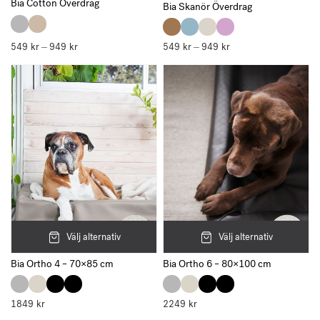
Bia Cotton Överdrag
Bia Skanör Överdrag
549
kr
949
kr
Prisintervall:
549
kr
949
kr
Prisintervall:
–
–
549 kr
549 kr
till
till
949 kr
949 kr
Välj alternativ
Välj alternativ
Bia Ortho 4 – 70×85 cm
Bia Ortho 6 – 80×100 cm
1849
kr
2249
kr