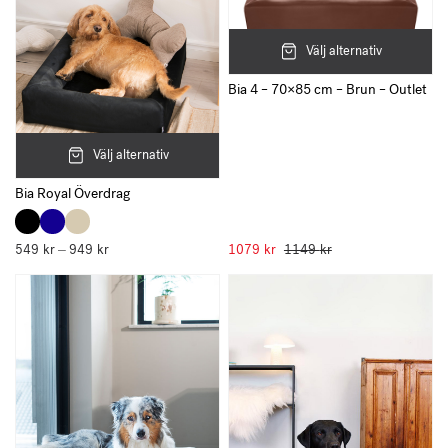
Välj alternativ
Bia 4 – 70×85 cm – Brun – Outlet
Välj alternativ
Bia Royal Överdrag
549
kr
949
kr
Prisintervall:
1079
kr
1149
kr
–
549 kr
till
949 kr