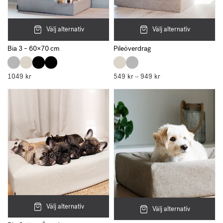
Välj alternativ
Välj alternativ
Bia 3 – 60×70 cm
Pileöverdrag
1049
kr
549
kr
949
kr
Prisintervall:
–
549 kr
till
949 kr
Välj alternativ
Välj alternativ