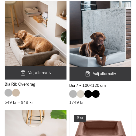
Välj alternativ
Välj alternativ
Bia Rib Överdrag
Bia 7 – 100×120 cm
549
kr
949
kr
Prisintervall:
1749
kr
–
549 kr
till
949 kr
Rea