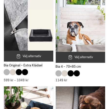
Välj alternativ
Välj alternativ
Bia Original – Extra Klädsel
Bia 4 – 70×85 cm
599
kr
1049
kr
Prisintervall:
1149
kr
–
599 kr
till
1049 kr