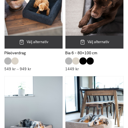
Välj alternativ
Välj alternativ
Pileöverdrag
Bia 6 – 80×100 cm
549
kr
949
kr
Prisintervall:
1449
kr
–
549 kr
till
949 kr