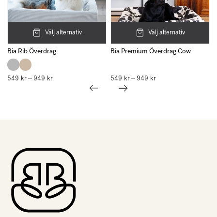
Välj alternativ
Välj alternativ
Bia Rib Överdrag
Bia Premium Överdrag Cow
549
kr
949
kr
Prisintervall:
549
kr
949
kr
Prisintervall:
–
–
549 kr
549 kr
till
till
949 kr
949 kr