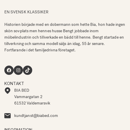
EN SVENSK KLASSIKER
Historien började med en dobermann som hette Bia, hon hade ingen
skön sovplats men hennes husse Bengt jobbade inom
möbelindustrin och tillverkade en bädd till henne. Bengt startade en
tillverkning och samma modell säljs än idag, 55 år senare.
Fortfarande i det familjedrivna företaget.
Facebook
Instagram
TikTok
KONTAKT
BIA BED
Vammargatan 2
61532 Valdemarsvik
kundtjanst@biabed.com
INFORMATION