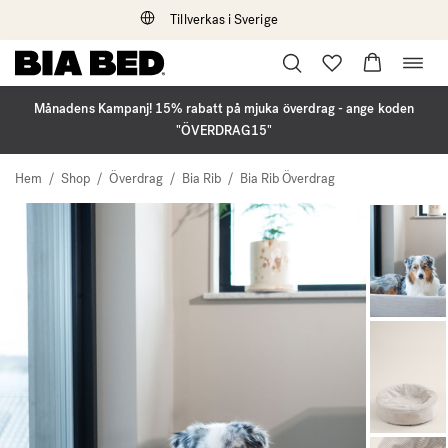
Tillverkas i Sverige
Öppna
Hoppa
navig
till
innehåll
Månadens Kampanj! 15% rabatt på mjuka överdrag - ange koden
"ÖVERDRAG15"
Hem
/
Shop
/
Överdrag
/
Bia Rib
/
Bia Rib Överdrag