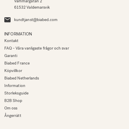
Vammargatan 2
61532 Valdemarsvik
kundtjanst@biabed.com
INFORMATION
Kontakt
FAQ – Våra vanligaste frågor och svar
Garanti
Biabed France
Köpvillkor
Biabed Netherlands
Information
Storleksguide
B2B Shop
Om oss
Ångerrätt