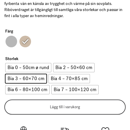
till
fyrbenta vän en känsla av trygghet och värme på sin sovplats.
949 kr
Riböverdraget är tillgängligt till samtliga våra storlekar och passar in
fint i alla typer av heminredningar.
Färg
Storlek
Bia 0 – 50cm ø rund
Bia 2 – 50×60 cm
Bia 3 – 60×70 cm
Bia 4 – 70×85 cm
Bia 6 – 80×100 cm
Bia 7 – 100×120 cm
Lägg till i varukorg