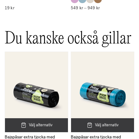
19
kr
549
kr
949
kr
Prisintervall:
–
549 kr
till
949 kr
Du kanske också gillar
Välj alternativ
Välj alternativ
Bajspåsar extra tjocka med
Bajspåsar extra tjocka med