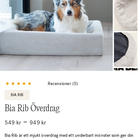
Betygsatt
5.00
av 5
Recensioner (5)
BIA RIB
Bia Rib Överdrag
Prisintervall:
–
549
kr
949
kr
549 kr
Bia Rib är ett mjukt överdrag med ett underbart mönster som ger din