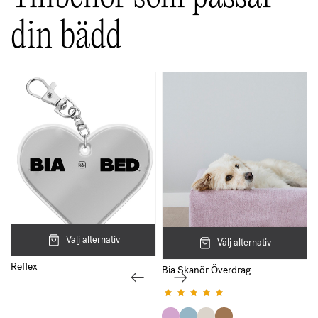
din bädd
Välj alternativ
Välj alternativ
Reflex
Bia Skanör Överdrag
Betygsatt
5.00
av 5