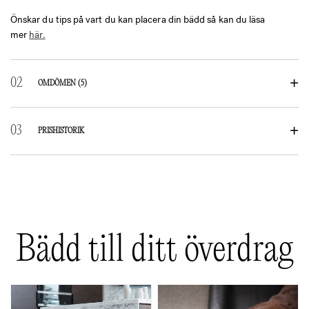
Önskar du tips på vart du kan placera din bädd så kan du läsa
mer
här.
OMDÖMEN
(5)
5 RECENSIONER AV
BIA RIB ÖVERDRAG
PRISHISTORIK
Betygsatt
5
av 5
Linda Tillman
–
januari 7, 2024
Rekommenderas! Tål krafsande och lätt att torka av efter
”olyckor”.
Bädd till ditt överdrag