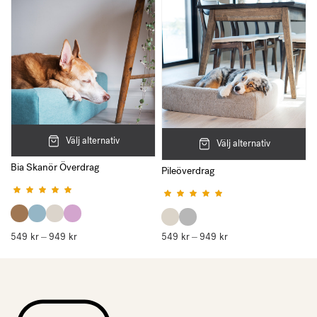
Välj alternativ
Välj alternativ
Bia Skanör Överdrag
Pileöverdrag
Betygsatt
5.00
av 5
Betygsatt
5.00
av 5
549
kr
949
kr
Prisintervall:
549
kr
949
kr
Prisintervall:
–
–
549 kr
549 kr
till
till
949 kr
949 kr