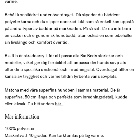
värme.
Behåll konstlädret under överdraget. Då skyddar du bäddens
polyeterkärna och du slipper oönskad lukt som så enkelt kan uppstå
på andra typer av bäddar på marknaden. På så sätt får du inte bara
en vacker och ergonomisk hundbädd, utan också en som bibehåller
sin livslängd och komfort över tid.
Bia Rib är skräddarsytt för att passa alla Bia Beds storlekar och
modeller, vilket ger dig flexibilitet att anpassa din hunds sovplats
efter dina specifika önskemål och inredningsstil. Överdraget tillför en
känsla av trygghet och värme till din fyrbenta väns sovplats.
Matcha med våra superfina hundben i samma material. De är
superfina, 50 cm långa och perfekta som inredningsdetalj, kudde
eller leksak. Du hittar dem
här.
Mer information
100% polyester.
Maskintvätt 40 grader. Kan torktumlas på låg värme.