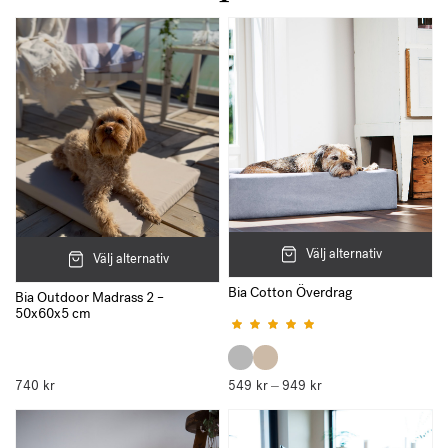
Välj alternativ
Välj alternativ
Bia Cotton Överdrag
Bia Outdoor Madrass 2 –
Betygsatt
5.00
av 5
50x60x5 cm
740
kr
549
kr
949
kr
Prisintervall:
–
549 kr
till
949 kr