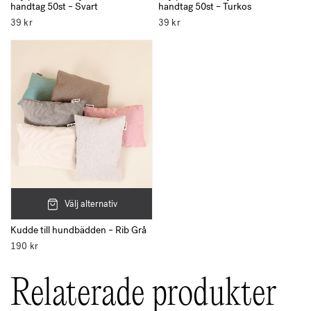
handtag 50st – Svart
handtag 50st – Turkos
39
kr
39
kr
Välj alternativ
Kudde till hundbädden – Rib Grå
190
kr
Relaterade produkter