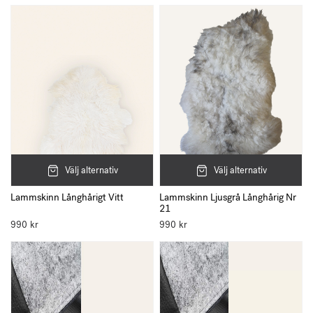
Välj alternativ
Välj alternativ
Lammskinn Långhårigt Vitt
Lammskinn Ljusgrå Långhårig Nr
21
990
kr
990
kr