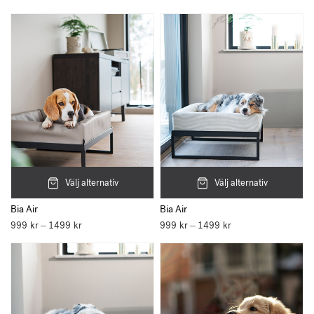
Välj alternativ
Välj alternativ
Bia Air
Bia Air
999
kr
1499
kr
Prisintervall:
999
kr
1499
kr
Prisintervall:
–
–
999 kr
999 kr
till
till
1499 kr
1499 kr