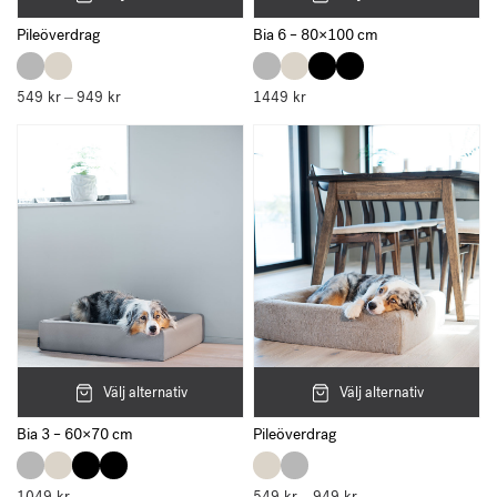
Pileöverdrag
Bia 6 – 80×100 cm
549
kr
949
kr
Prisintervall:
1449
kr
–
549 kr
till
949 kr
Välj alternativ
Välj alternativ
Bia 3 – 60×70 cm
Pileöverdrag
Prisintervall: