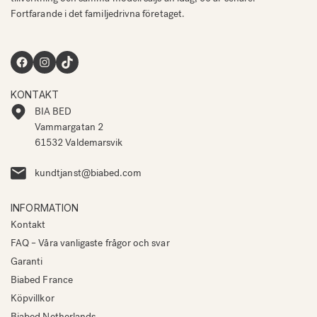
Fortfarande i det familjedrivna företaget.
Facebook
Instagram
TikTok
KONTAKT
BIA BED
Vammargatan 2
61532 Valdemarsvik
kundtjanst@biabed.com
INFORMATION
Kontakt
FAQ – Våra vanligaste frågor och svar
Garanti
Biabed France
Köpvillkor
Biabed Netherlands