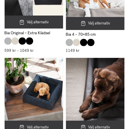
Välj alternativ
Välj alternativ
Bia Original – Extra Klädsel
Bia 4 – 70×85 cm
599
kr
1049
kr
Prisintervall:
1149
kr
–
599 kr
till
1049 kr
Välj alternativ
Välj alternativ