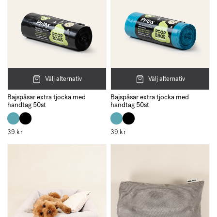
eller förvandla den till en utomhusbädd.
Välj alternativ
Välj alternativ
Bajspåsar extra tjocka med
Bajspåsar extra tjocka med
handtag 50st
handtag 50st
39
kr
39
kr