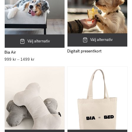
Välj alternativ
Välj alternativ
Digitalt presentkort
Bia Air
999
kr
1499
kr
Prisintervall:
–
999 kr
till
1499 kr