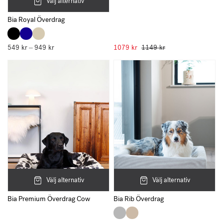
Välj alternativ
Bia Royal Överdrag
549
kr
949
kr
Prisintervall:
1079
kr
1149
kr
–
549 kr
till
949 kr
Välj alternativ
Välj alternativ
Bia Rib Överdrag
Bia Premium Överdrag Cow