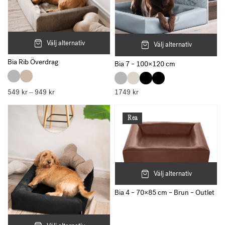
Välj alternativ
Välj alternativ
Bia Rib Överdrag
Bia 7 – 100×120 cm
549
kr
949
kr
Prisintervall:
1749
kr
–
549 kr
till
949 kr
Rea
Välj alternativ
Bia 4 – 70×85 cm – Brun – Outlet