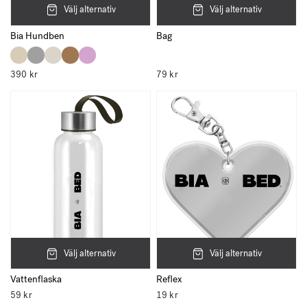
Välj alternativ
Välj alternativ
Bia Hundben
Bag
390
kr
79
kr
Välj alternativ
Välj alternativ
Vattenflaska
Reflex
59
kr
19
kr