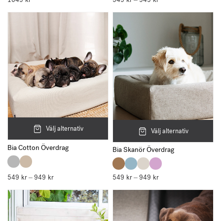
1049
kr
549
kr
949
kr
–
549 kr
till
949 kr
Välj alternativ
Välj alternativ
Bia Cotton Överdrag
Bia Skanör Överdrag
549
kr
949
kr
Prisintervall:
549
kr
949
kr
Prisintervall:
–
–
549 kr
549 kr
till
till
949 kr
949 kr