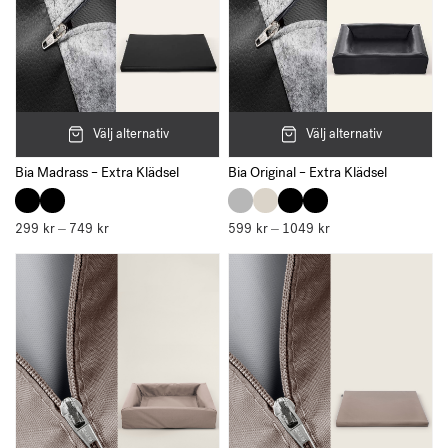
Välj alternativ
Välj alternativ
Bia Madrass – Extra Klädsel
Bia Original – Extra Klädsel
299
kr
749
kr
Prisintervall:
599
kr
1049
kr
Prisintervall:
–
–
299 kr
599 kr
till
till
749 kr
1049 kr