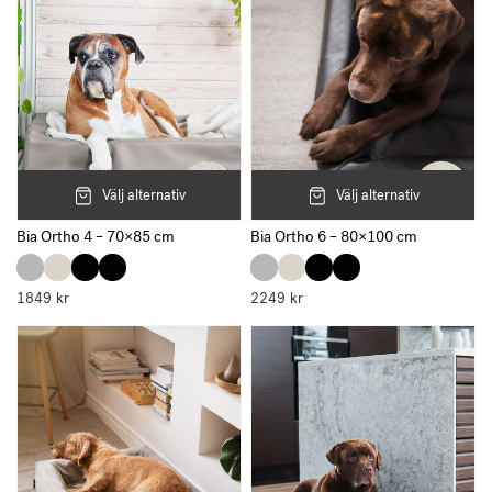
Välj alternativ
Välj alternativ
Bia Ortho 4 – 70×85 cm
Bia Ortho 6 – 80×100 cm
1849
kr
2249
kr