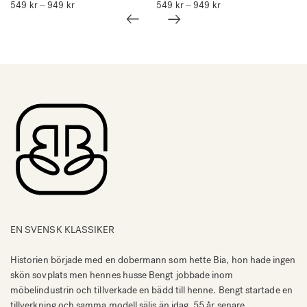
549
kr
949
kr
Prisintervall:
549
kr
949
kr
Prisintervall:
–
–
549 kr
549 kr
till
till
949 kr
949 kr
EN SVENSK KLASSIKER
Historien började med en dobermann som hette Bia, hon hade ingen
skön sovplats men hennes husse Bengt jobbade inom
möbelindustrin och tillverkade en bädd till henne. Bengt startade en
tillverkning och samma modell säljs än idag, 55 år senare.