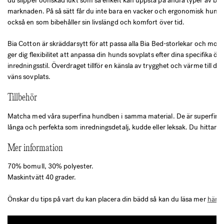
du slipper oönskad lukt som så enkelt kan uppstå på andra typer av bä
marknaden. På så sätt får du inte bara en vacker och ergonomisk hund
också en som bibehåller sin livslängd och komfort över tid.
Bia Cotton är skräddarsytt för att passa alla Bia Bed-storlekar och model
ger dig flexibilitet att anpassa din hunds sovplats efter dina specifika ö
inredningsstil. Överdraget tillför en känsla av trygghet och värme till di
väns sovplats.
Tillbehör
Matcha med våra superfina hundben i samma material. De är superfina
långa och perfekta som inredningsdetalj, kudde eller leksak. Du hittar
Mer information
70% bomull, 30% polyester.
Maskintvätt 40 grader.
Önskar du tips på vart du kan placera din bädd så kan du läsa mer
här.