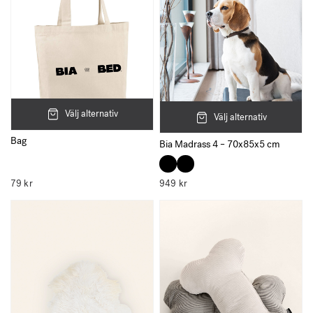
Namn
E-post
Välj alternativ
Välj alternativ
Bag
Bia Madrass 4 – 70x85x5 cm
Spara mitt namn, min e-postadress och webbplats i denna
webbläsare till nästa gång jag skriver en kommentar.
79
kr
949
kr