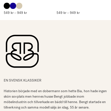
549
kr
949
kr
Prisintervall:
549
kr
949
kr
Prisintervall:
–
–
549 kr
549 kr
till
till
949 kr
949 kr
EN SVENSK KLASSIKER
Historien började med en dobermann som hette Bia, hon hade ingen
skön sovplats men hennes husse Bengt jobbade inom
möbelindustrin och tillverkade en bädd till henne. Bengt startade en
tillverkning och samma modell säljs än idag, 55 år senare.