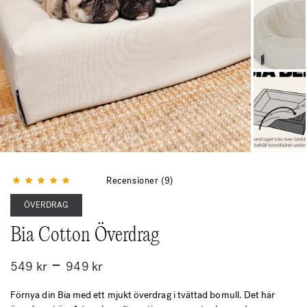
Betygsatt
4.89
av 5
Recensioner (9)
ÖVERDRAG
Bia Cotton Överdrag
Prisintervall:
–
549
kr
949
kr
549 kr
Förnya din Bia med ett mjukt överdrag i tvättad bomull. Det här
till