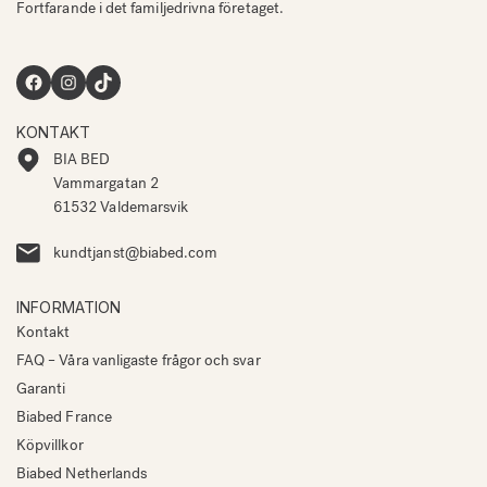
Fortfarande i det familjedrivna företaget.
Facebook
Instagram
TikTok
KONTAKT
BIA BED
Vammargatan 2
61532 Valdemarsvik
kundtjanst@biabed.com
INFORMATION
Kontakt
FAQ – Våra vanligaste frågor och svar
Garanti
Biabed France
Köpvillkor
Biabed Netherlands