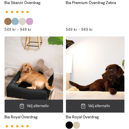
Bia Skanör Överdrag
Bia Premium Överdrag Zebra
Betygsatt
5.00
av 5
549
kr
949
kr
Prisintervall:
549
kr
949
kr
Prisintervall:
–
–
549 kr
549 kr
till
till
949 kr
949 kr
Välj alternativ
Välj alternativ
Bia Royal Överdrag
Bia Royal Överdrag
Betygsatt
5.00
av 5