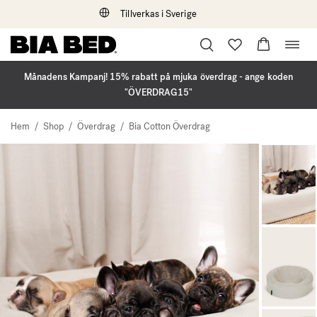
Tillverkas i Sverige
Öppna
Hoppa
navig
till
innehåll
Månadens Kampanj! 15% rabatt på mjuka överdrag - ange koden
"ÖVERDRAG15"
Hem
/
Shop
/
Överdrag
/
Bia Cotton Överdrag