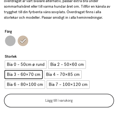
överdraget är vårt svalare alternativ, passar extra bra under
949 kr
sommarhalvåret eller till varma hundar året om. Tillför en känsla av
trygghet till din fyrbenta väns sovplats. Överdraget finns i alla
storlekar och modeller. Passar smidigt in i alla heminredningar.
Färg
Storlek
Bia 0 – 50cm ø rund
Bia 2 – 50×60 cm
Bia 3 – 60×70 cm
Bia 4 – 70×85 cm
Bia 6 – 80×100 cm
Bia 7 – 100×120 cm
Lägg till i varukorg