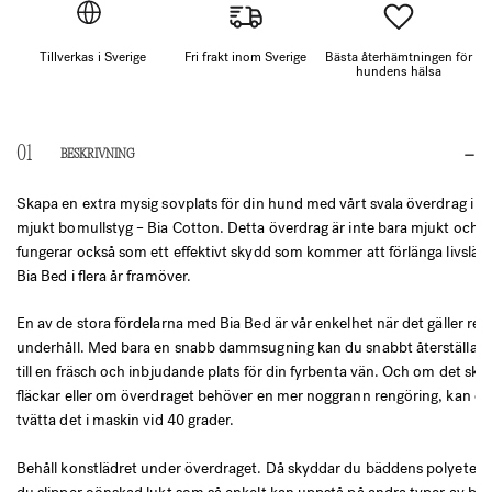
Tillverkas i Sverige
Fri frakt inom Sverige
Bästa återhämtningen för
hundens hälsa
BESKRIVNING
Skapa en extra mysig sovplats för din hund med vårt svala överdrag i kr
mjukt bomullstyg – Bia Cotton. Detta överdrag är inte bara mjukt och s
fungerar också som ett effektivt skydd som kommer att förlänga livslän
Bia Bed i flera år framöver.
En av de stora fördelarna med Bia Bed är vår enkelhet när det gäller re
underhåll. Med bara en snabb dammsugning kan du snabbt återställa d
till en fräsch och inbjudande plats för din fyrbenta vän. Och om det sku
fläckar eller om överdraget behöver en mer noggrann rengöring, kan du
tvätta det i maskin vid 40 grader.
Behåll konstlädret under överdraget. Då skyddar du bäddens polyeter