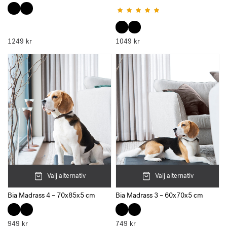
Betygsatt
5.00
av 5
1249
kr
1049
kr
Välj alternativ
Välj alternativ
Bia Madrass 3 – 60x70x5 cm
Bia Madrass 4 – 70x85x5 cm
949
kr
749
kr