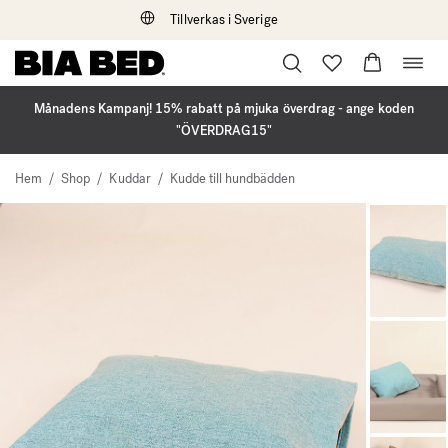
Tillverkas i Sverige
Öppna
Hoppa
navig
till
innehåll
Månadens Kampanj! 15% rabatt på mjuka överdrag - ange koden
"ÖVERDRAG15"
Hem
/
Shop
/
Kuddar
/
Kudde till hundbädden