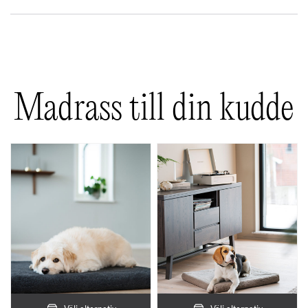
Det finns inga recensioner än.
Bli först med att recensera ”Kudde till hundbädden”
Din e-postadress kommer inte publiceras.
Obligatoriska fält är
märkta
*
Madrass till din kudde
Ditt betyg
*
Din recension
*
Namn