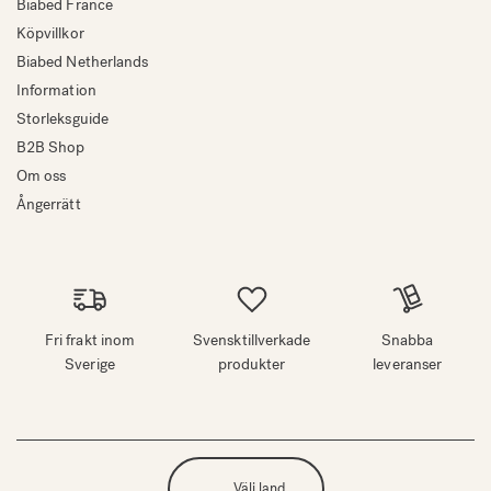
Biabed France
Köpvillkor
Biabed Netherlands
Information
Storleksguide
B2B Shop
Om oss
Ångerrätt
Fri frakt inom
Svensktillverkade
Snabba
Sverige
produkter
leveranser
Välj land