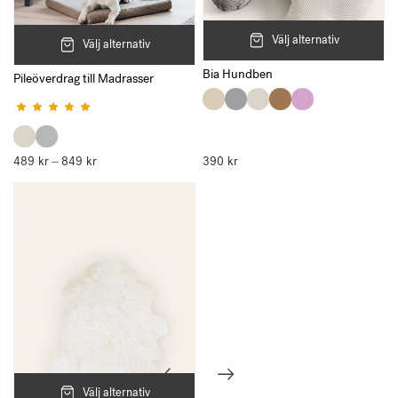
Välj alternativ
Välj alternativ
Bia Hundben
Pileöverdrag till Madrasser
Betygsatt
4.50
av 5
489
kr
849
kr
Prisintervall:
390
kr
–
489 kr
till
849 kr
Välj alternativ