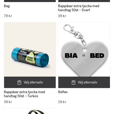
Bag
Bajspåsar extra tjocka med
handtag 50st – Svart
79
kr
39
kr
Välj alternativ
Välj alternativ
Bajspåsar extra tjocka med
Reflex
handtag 50st – Turkos
39
kr
19
kr