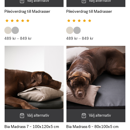
Välj alternativ
Välj alternativ
E-post
Pileöverdrag till Madrasser
Pileöverdrag till Madrasser
Betygsatt
Betygsatt
5.00
4.50
av 5
av 5
489
Spara mitt namn, min e-postadress och webbplats i denna
kr
849
kr
Prisintervall:
489
kr
849
kr
Prisintervall:
–
–
489 kr
489 kr
webbläsare till nästa gång jag skriver en kommentar.
till
till
849 kr
849 kr
Välj alternativ
Välj alternativ
Bia Madrass 7 – 100x120x5 cm
Bia Madrass 6 – 80x100x5 cm