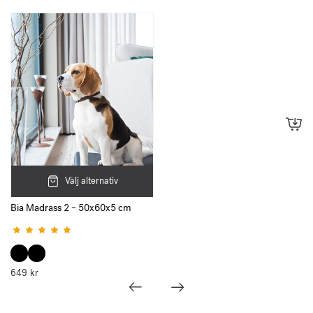
Välj alternativ
Bia Madrass 2 – 50x60x5 cm
Betygsatt
5.00
av 5
649
kr