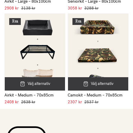
Airkit – Large – 80x100cm
Seniorkit – Large – 80x100cm
2908
kr
3138
kr
3058
kr
3288
kr
Rea
Rea
Välj alternativ
Välj alternativ
Airkit – Medium – 70x85cm
Camokit – Medium – 70x85cm
2408
kr
2638
kr
2307
kr
2537
kr