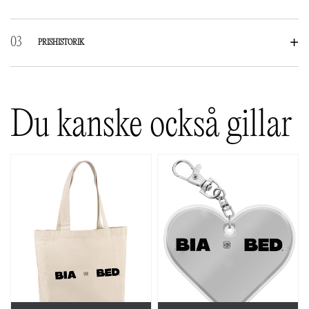
RECENSIONER
PRISHISTORIK
Det finns inga recensioner än.
Bli först med att recensera ”Äventyrskit – Small – 50x60cm”
Du kanske också gillar
Din e-postadress kommer inte publiceras.
Obligatoriska fält är
märkta
*
Ditt betyg
*
Din recension
*