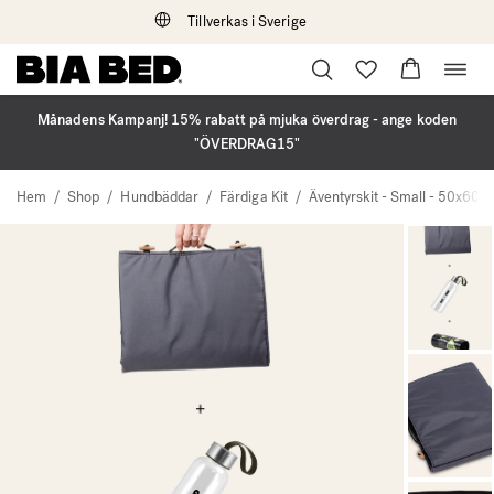
Tillverkas i Sverige
Öppna
Hoppa
navig
till
innehåll
Månadens Kampanj! 15% rabatt på mjuka överdrag - ange koden
"ÖVERDRAG15"
Hem
/
Shop
/
Hundbäddar
/
Färdiga Kit
/
Äventyrskit - Small - 50x60c