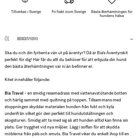
Tillverkas i Sverige
Fri frakt inom Sverige
Bästa återhämtningen för
hundens hälsa
BESKRIVNING
Ska du och din fyrbenta vän ut på äventyr? Då är Bia’s Äventyrskit
perfekt för dig! Här får du allt du behöver för att erbjuda din hund
den bästa återhämtningen var ni än befinner er.
Kitet innehåller följande:
Bia Travel
– en smidig resemadrass med vattenavstötande botten
och härlig sammet med quiltning på toppen. Tillsammans med
stoppningen skyddar materialen hunden från fukt och kyla
underifrån vilket gör den perfekt till hundutställningen och
skogsturen. Smidig att ta med sig så att hunden alltid kan finna sin
plats. Ger trygghet vid nya miljöer. Lägg i soffan för att skydda
möblerna från päls och smuts. Bia Travel viker du enkelt ihop till en