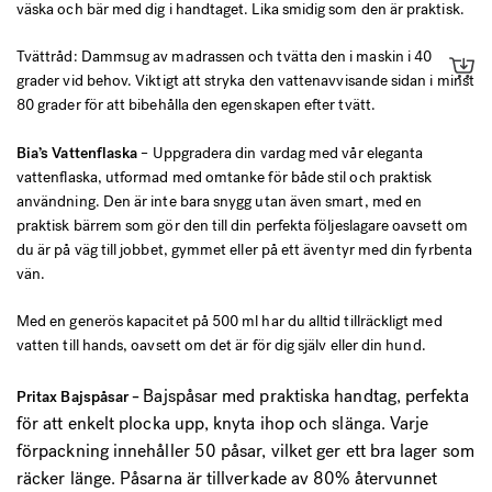
väska och bär med dig i handtaget. Lika smidig som den är praktisk.
Tvättråd: Dammsug av madrassen och tvätta den i maskin i 40
grader vid behov. Viktigt att stryka den vattenavvisande sidan i minst
80 grader för att bibehålla den egenskapen efter tvätt.
Bia’s Vattenflaska
– Uppgradera din vardag med vår eleganta
vattenflaska, utformad med omtanke för både stil och praktisk
användning. Den är inte bara snygg utan även smart, med en
praktisk bärrem som gör den till din perfekta följeslagare oavsett om
du är på väg till jobbet, gymmet eller på ett äventyr med din fyrbenta
vän.
Med en generös kapacitet på 500 ml har du alltid tillräckligt med
vatten till hands, oavsett om det är för dig själv eller din hund.
Bajspåsar med praktiska handtag, perfekta
Pritax Bajspåsar –
för att enkelt plocka upp, knyta ihop och slänga. Varje
förpackning innehåller 50 påsar, vilket ger ett bra lager som
räcker länge. Påsarna är tillverkade av 80% återvunnet