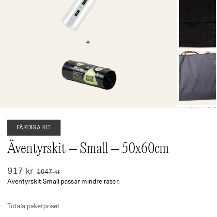
FÄRDIGA KIT
Äventyrskit – Small – 50x60cm
917
kr
1047
kr
Äventyrskit Small passar mindre raser.
Totala paketpriset