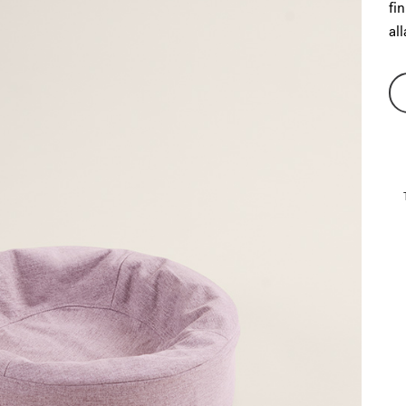
fi
al