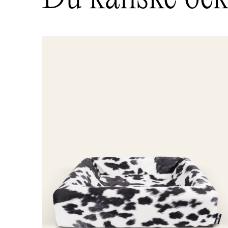
Din recension
*
Namn
E-post
Spara mitt namn, min e-postadress och we
skriver en kommentar.