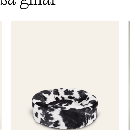
bbplats i denna webbläsare till nästa gång jag