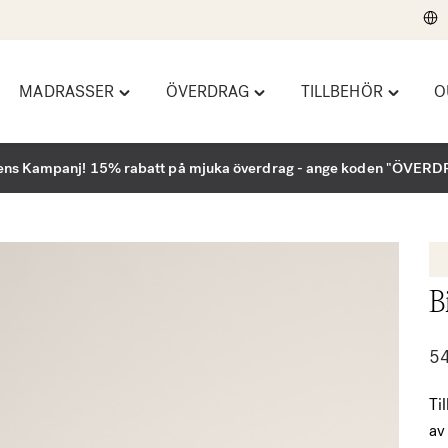
MADRASSER
ÖVERDRAG
TILLBEHÖR
O
le
Toggle
Toggle
Toggle
ndbäddar"
"Madrasser"
"Överdrag"
"Tillbehö
u
menu
menu
menu
ns Kampanj! 15% rabatt på mjuka överdrag - ange koden "ÖVER
B
5
Ti
av