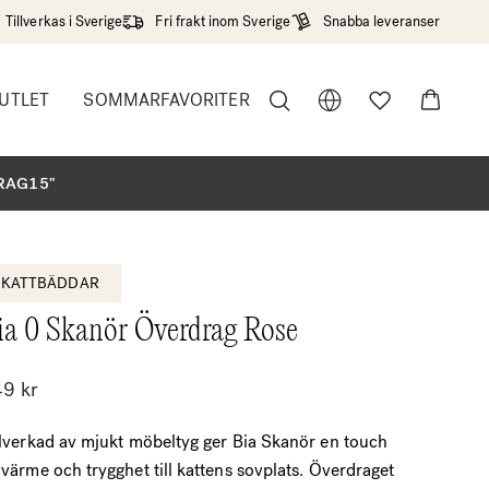
Tillverkas i Sverige
Fri frakt inom Sverige
Snabba leveranser
UTLET
SOMMARFAVORITER
r"
DRAG15"
KATTBÄDDAR
ia 0 Skanör Överdrag Rose
49
kr
llverkad av mjukt möbeltyg ger Bia Skanör en touch
 värme och trygghet till kattens sovplats. Överdraget