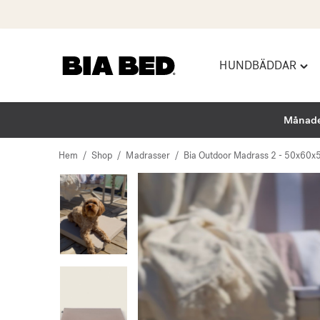
HUNDBÄDDAR
Hoppa
Togg
till
"Hu
innehåll
men
Månade
Hem
/
Shop
/
Madrasser
/
Bia Outdoor Madrass 2 - 50x60x