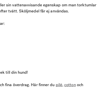
åller sin vattenavvisande egenskap om man torktumlar
efter tvätt. Sköljmedel får ej användas.
ar:
lek till din hund!
och fina överdrag. Här finner du
pilé
,
cotton
och