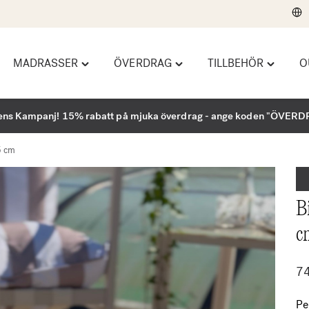
MADRASSER
ÖVERDRAG
TILLBEHÖR
O
le
Toggle
Toggle
Toggle
ndbäddar"
"Madrasser"
"Överdrag"
"Tillbehö
u
menu
menu
menu
ns Kampanj! 15% rabatt på mjuka överdrag - ange koden "ÖVER
5 cm
B
c
7
Pe