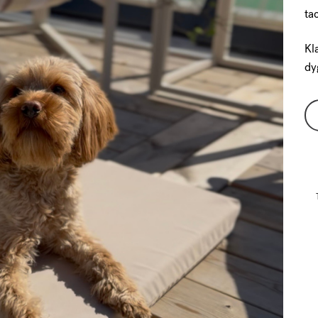
ta
Kl
dy