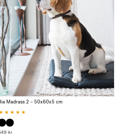
Bia Madrass 2 – 50x60x5 cm
Betygsatt
5.00
av 5
649
kr