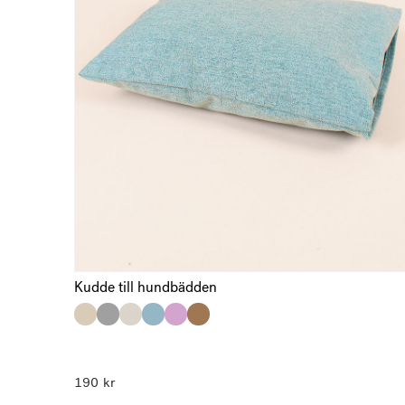
E-post
Spara mitt namn, min e-postadress och we
skriver en kommentar.
Kudde till hundbädden
190
kr