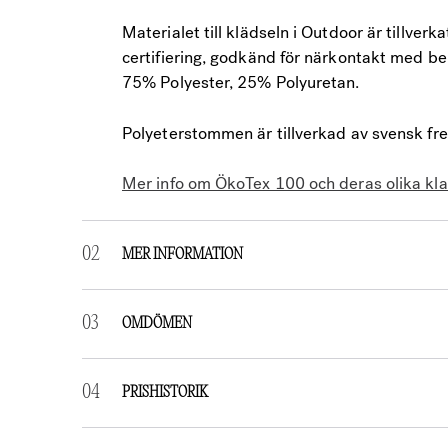
Materialet till klädseln i Outdoor är tillver
certifiering, godkänd för närkontakt med beb
75% Polyester, 25% Polyuretan.
Polyeterstommen är tillverkad av svensk freo
Mer info om ÖkoTex 100 och deras olika klas
MER INFORMATION
Weight
:
0,5 kg
OMDÖMEN
Dimensions
:
60 × 50 × 5 cm
RECENSIONER
PRISHISTORIK
Det finns inga recensioner än.