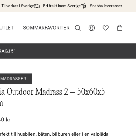
Tillverkas i Sverige
Fri frakt inom Sverige
Snabba leveranser
UTLET
SOMMARFAVORITER
r"
DRAG15"
MADRASSER
ia Outdoor Madrass 2 – 50x60x5
m
40
kr
rfekt till husbilen, båten, bilburen eller i en valplåda