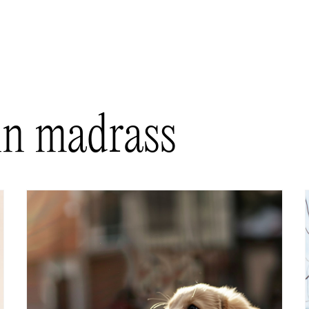
adrass 2 – 50x60x5 cm”
bligatoriska fält är märkta
*
din madrass