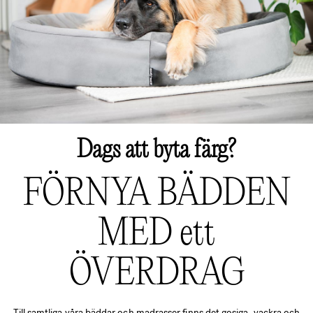
Dags att byta färg?
FÖRNYA BÄDDEN
MED ett
ÖVERDRAG
Till samtliga våra bäddar och madrasser finns det gosiga, vackra och