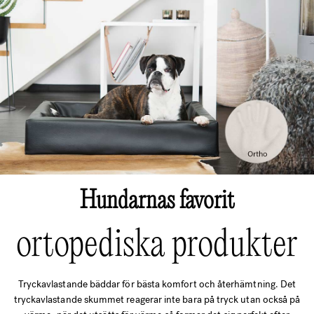
Hundarnas favorit
ortopediska produkter
Tryckavlastande bäddar för bästa komfort och återhämtning. Det
tryckavlastande skummet reagerar inte bara på tryck utan också på