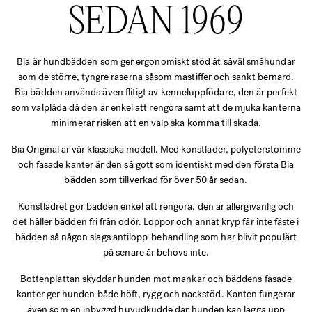
SEDAN 1969
Bia är hundbädden som ger ergonomiskt stöd åt såväl småhundar
som de större, tyngre raserna såsom mastiffer och sankt bernard.
Bia bädden används även flitigt av kenneluppfödare, den är perfekt
som valplåda då den är enkel att rengöra samt att de mjuka kanterna
minimerar risken att en valp ska komma till skada.
Bia Original är vår klassiska modell. Med konstläder, polyeterstomme
och fasade kanter är den så gott som identiskt med den första Bia
bädden som tillverkad för över 50 år sedan.
Konstlädret gör bädden enkel att rengöra, den är allergivänlig och
det håller bädden fri från odör. Loppor och annat kryp får inte fäste i
bädden så någon slags antilopp-behandling som har blivit populärt
på senare år behövs inte.
Bottenplattan skyddar hunden mot mankar och bäddens fasade
kanter ger hunden både höft, rygg och nackstöd. Kanten fungerar
även som en inbyggd huvudkudde där hunden kan lägga upp