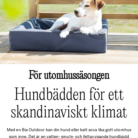
För utomhussäsongen
Hundbädden för ett
skandinaviskt klimat
Med en Bia Outdoor kan din hund eller katt sova lika gott utomhus
som inne. Det är en vatten- smuts- och fettavvisande hundbädd