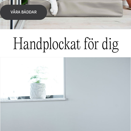
VÅRA BÄDDAR
Handplockat för dig