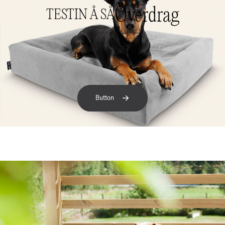
Överdrag
TESTIN Å SÅ
Button