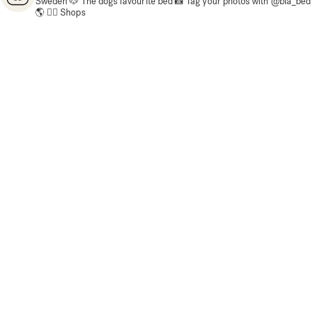
Sweden
🐶 The dogs favourite bed
📸 Tag your photos with @bia_bed
🌎 👇🏼 Shops