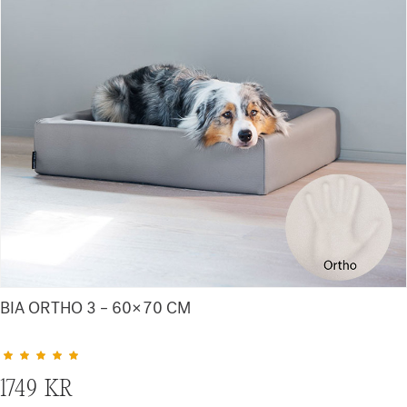
BIA ORTHO 3 – 60×70 CM
Betygsatt
5.00
av 5 baserat på
4
kundrecensioner
1749
KR