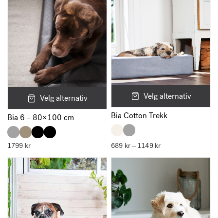
Velg alternativ
Velg alternativ
Bia Cotton Trekk
Bia 6 – 80×100 cm
1799
kr
689
kr
1149
kr
Prisområde:
–
689 kr
til
1149 kr