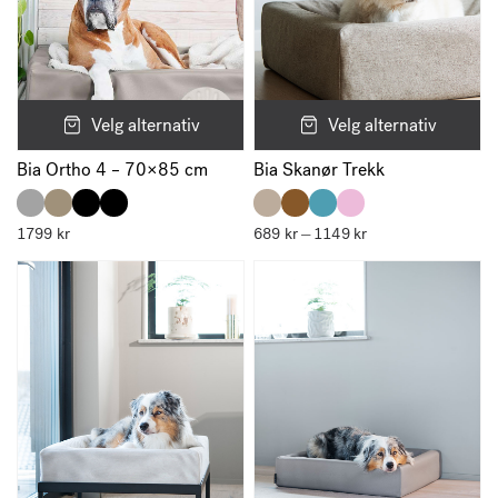
Velg alternativ
Velg alternativ
Bia Ortho 4 – 70×85 cm
Bia Skanør Trekk
1799
kr
689
kr
1149
kr
Prisområde:
–
689 kr
til
1149 kr