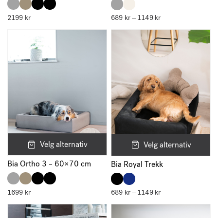
2199
kr
689
kr
1149
kr
Prisområde:
–
689 kr
til
1149 kr
Velg alternativ
Velg alternativ
Bia Ortho 3 – 60×70 cm
Bia Royal Trekk
1699
kr
689
kr
1149
kr
Prisområde:
–
689 kr
til
1149 kr