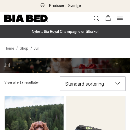
Produsert i Sverige
Bytt
Hopp
navi
til
innhold
Nyhet: Bia Royal Champagne er tilbake!
/
/
Home
Shop
Jul
Jul
Viser alle 17 resultater