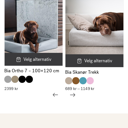
Velg alternativ
Velg alternativ
Bia Ortho 7 – 100×120 cm
Bia Skanør Trekk
2399
kr
689
kr
1149
kr
Prisområde:
–
689 kr
til
1149 kr