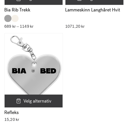
Lammeskinn Langhåret Hvit
Bia Rib Trekk
689
kr
1149
kr
Prisområde:
1071,20
kr
–
689 kr
til
1149 kr
Velg alternativ
Refleks
15,20
kr