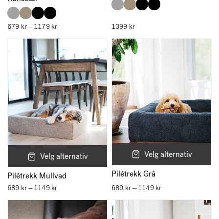
679
kr
1179
kr
Prisområde:
1399
kr
–
679 kr
til
1179 kr
Velg alternativ
Velg alternativ
Pilétrekk Grå
Pilétrekk Mullvad
689
kr
1149
kr
Prisområde:
689
kr
1149
kr
Prisområde:
–
–
689 kr
689 kr
til
til
1149 kr
1149 kr