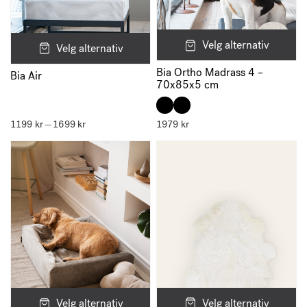
Velg alternativ
Velg alternativ
Bia Ortho Madrass 4 –
Bia Air
70x85x5 cm
1199
kr
1699
kr
Prisområde:
1979
kr
–
1199 kr
til
1699 kr
Velg alternativ
Velg alternativ