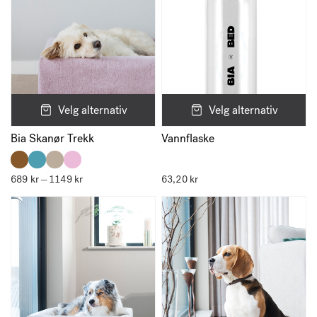
Velg alternativ
Velg alternativ
Bia Skanør Trekk
Vannflaske
689
kr
1149
kr
Prisområde:
63,20
kr
–
689 kr
til
1149 kr