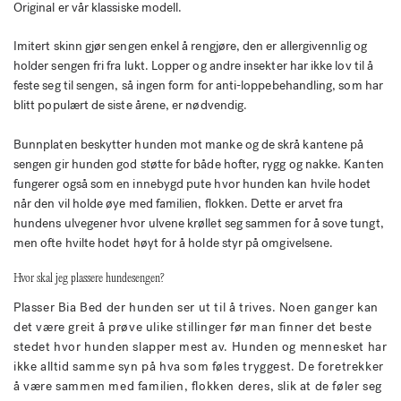
Original er vår klassiske modell.
Imitert skinn gjør sengen enkel å rengjøre, den er allergivennlig og
holder sengen fri fra lukt. Lopper og andre insekter har ikke lov til å
feste seg til sengen, så ingen form for anti-loppebehandling, som har
blitt populært de siste årene, er nødvendig.
Bunnplaten beskytter hunden mot manke og de skrå kantene på
sengen gir hunden god støtte for både hofter, rygg og nakke. Kanten
fungerer også som en innebygd pute hvor hunden kan hvile hodet
når den vil holde øye med familien, flokken. Dette er arvet fra
hundens ulvegener hvor ulvene krøllet seg sammen for å sove tungt,
men ofte hvilte hodet høyt for å holde styr på omgivelsene.
Hvor skal jeg plassere hundesengen?
Plasser Bia Bed der hunden ser ut til å trives. Noen ganger kan
det være greit å prøve ulike stillinger før man finner det beste
stedet hvor hunden slapper mest av. Hunden og mennesket har
ikke alltid samme syn på hva som føles tryggest. De foretrekker
å være sammen med familien, flokken deres, slik at de føler seg