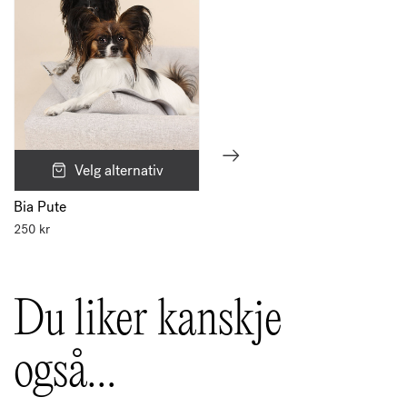
gang jeg kommenterer.
Velg alternativ
Bia Pute
250
kr
Du liker kanskje
også…