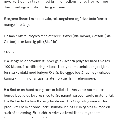
involvert og har tilsyn med familiemedlemmene. Her kommer
den innebygde puten i Bia godt med.
Sengene finnes i runde, ovale, rektangulære og firkantede former i
mange fine farger.
De kan enkelt utstyres med et trekk i fløyel (Bia Royal), Cotton (Bia
Cotton) eller koselig pile (Bia Pile).
Materiale
Bia-sengene er produsert i Sverige av svensk polyeter med ÖkoTex
100 klasse, 1-sertifisering. Klasse 1 betyr at materialet er godkjent
for nærkontakt med babyer 0-3 år. Belegget består av høykvalitets
kunstskinn. Fri for giftige ftalater, bly og flammehemmere.
Bia Bed er en hundeseng som er lettstelt. Den varer normalt en
hunds levetid og leveres med to års garanti på eventuelle materialfeil.
Bia Bed er lett å håndtere og holde ren. Bia Orginal og våre andre
produkter som er produsert i kunstskinn bør kun tørkes av med en
svak såpeløsning. Bruk aldri sterke vaskemidler da mykneren i