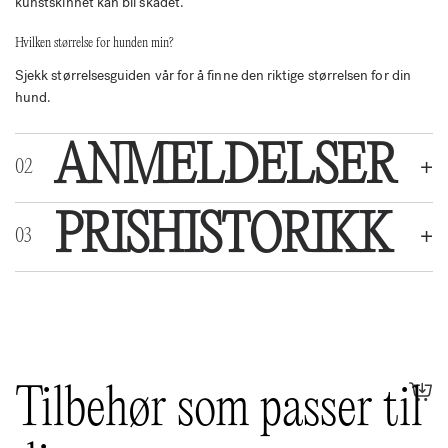
kunstskinnet kan bli skadet.
Hvilken størrelse for hunden min?
Sjekk størrelsesguiden vår for å finne den riktige størrelsen for din
hund.
ANMELDELSER
PRISHISTORIKK
OMTALER
Det er ingen omtaler ennå.
Bli den første til å omtale «Bia 6 – 80×100 cm»
Tilbehør som passer til
Din e-postadresse vil ikke bli publisert.
Obligatoriske felt er merket
med
*