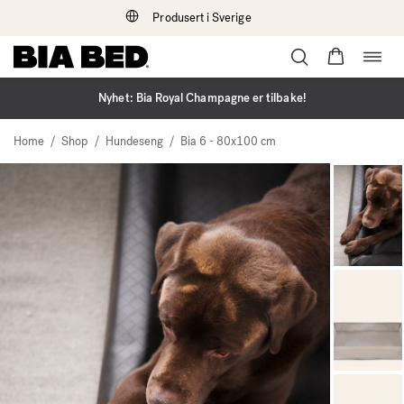
Produsert i Sverige
Bytt
Hopp
navi
til
innhold
Nyhet: Bia Royal Champagne er tilbake!
/
/
/
Home
Shop
Hundeseng
Bia 6 - 80x100 cm