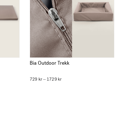
Bia Outdoor Trekk
729
kr
1729
kr
Prisområde:
–
729 kr
til
1729 kr