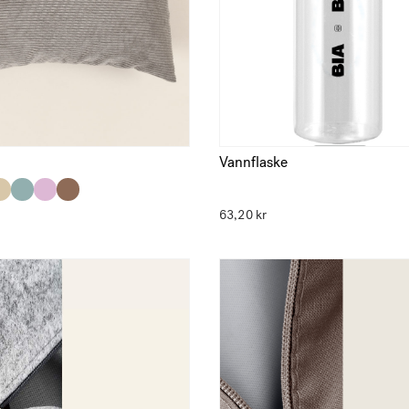
Vannflaske
63,20
kr