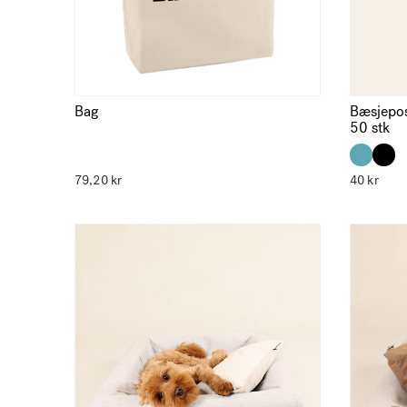
Bag
Bæsjepos
50 stk
79,20
kr
40
kr