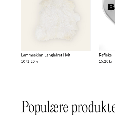
Refleks
Lammeskinn Langhåret Hvit
1071,20
kr
15,20
kr
Populære produkt