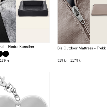
nal – Ekstra Kunstlær
Bia Outdoor Mattress – Trekk
1179
kr
Prisområde:
519
kr
1179
kr
Prisområde:
–
679 kr
519 kr
til
til
1179 kr
1179 kr