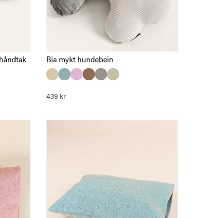
 håndtak
Bia mykt hundebein
439
kr