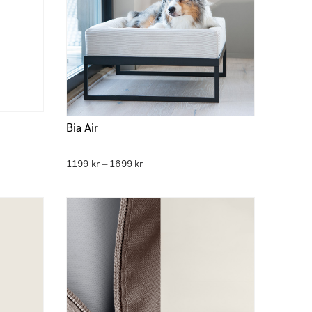
Bia Air
1199
kr
1699
kr
Prisområde:
–
1199 kr
til
1699 kr