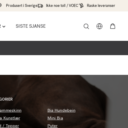
Produsert i Sverige
Ikke noe toll / VOEC
Raske leveranser
R
SISTE SJANSE
Toggle
"Tilbehør"
menu
GORIER
Lammeskinn
Bia Hundebein
ra Kunstlær
Mini Bia
d / Tepper
Puter