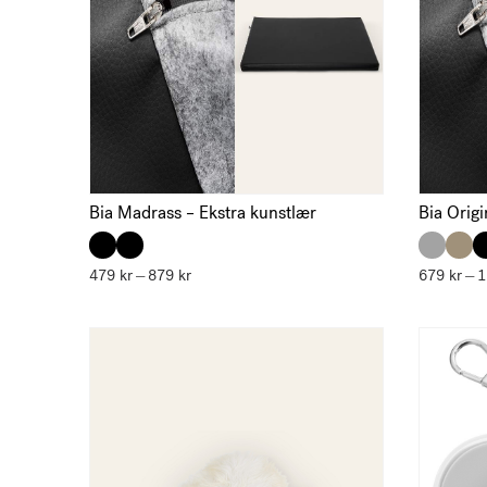
Bia Madrass – Ekstra kunstlær
Bia Origi
479
kr
879
kr
Prisområde:
679
kr
–
–
479 kr
til
879 kr