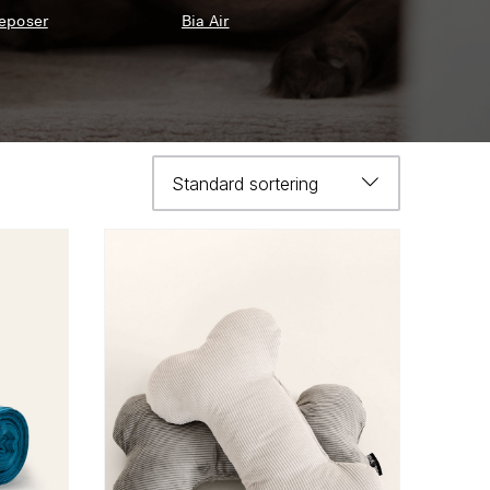
eposer
Bia Air