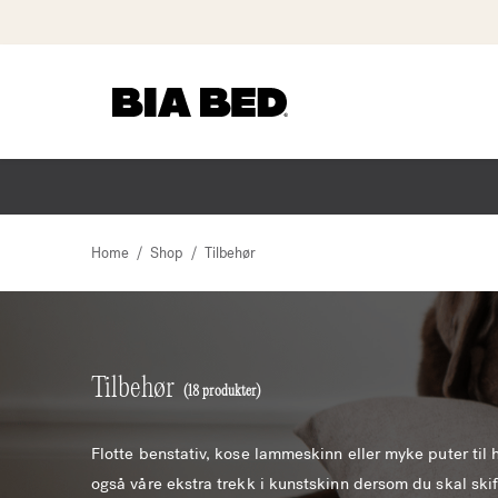
Hopp
til
innhold
/
/
Home
Shop
Tilbehør
Tilbehør
(18 produkter)
Flotte benstativ, kose lammeskinn eller myke puter til 
også våre ekstra trekk i kunstskinn dersom du skal skif