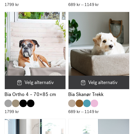
1799
kr
689
kr
1149
kr
Prisområde:
–
689 kr
til
1149 kr
Velg alternativ
Velg alternativ
Bia Ortho 4 – 70×85 cm
Bia Skanør Trekk
1799
kr
689
kr
1149
kr
Prisområde:
–
689 kr
til
1149 kr