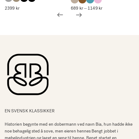
2399
kr
689
kr
1149
kr
Prisområde:
–
689 kr
til
1149 kr
EN SVENSK KLASSIKKER
Historien begynte med en dobermann ved navn Bia, hun hadde ikke
noe behagelig sted å sove, men eieren hennes Bengt jobbet i
møbelindustrien og laget en seng til henne. Bengt startet en