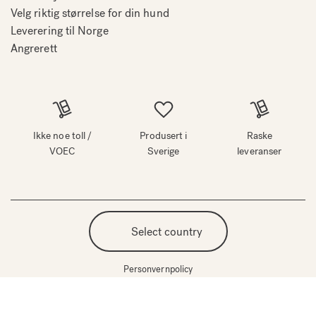
Velg riktig størrelse for din hund
Leverering til Norge
Angrerett
Ikke noe toll /
Produsert i
Raske
VOEC
Sverige
leveranser
Select country
Personvernpolicy
©
Opphavsrett 2026 Bia Bed Norge alle rettigheter reservert