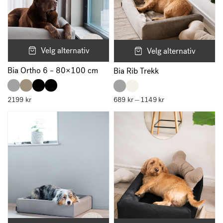
Velg alternativ
Velg alternativ
Bia Ortho 6 – 80×100 cm
Bia Rib Trekk
2199
kr
689
kr
1149
kr
Prisområde:
–
689 kr
til
1149 kr