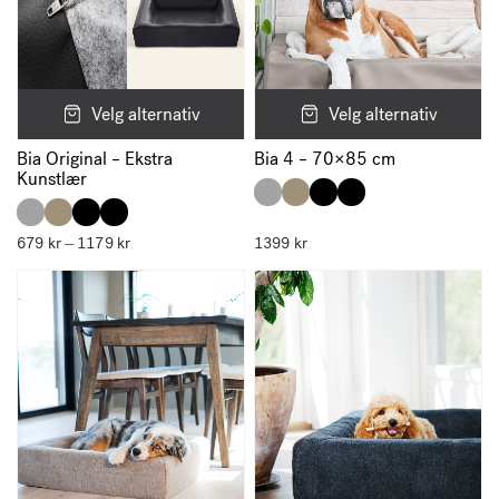
Velg alternativ
Velg alternativ
Bia Original – Ekstra
Bia 4 – 70×85 cm
Kunstlær
679
kr
1179
kr
Prisområde:
1399
kr
–
679 kr
til
1179 kr