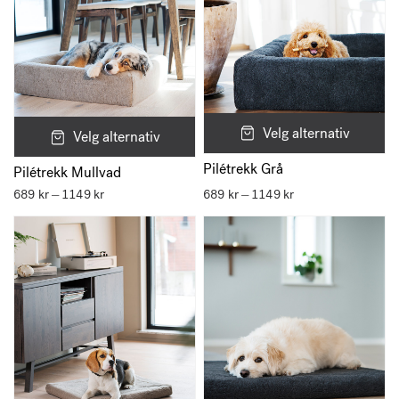
Med et trekk som komplement til din Bia beholder du fordelene ved å ha
kunstlær nærmest sengen som beskytter polyeteren mot smuss og
eventuell lukt. Du kan også enkelt følge farge- og materialtrendene uten
å måtte kjøpe en helt ny seng. Bra for miljøet.
Velg alternativ
Velg alternativ
Pilétrekk Grå
Pilétrekk Mullvad
689
kr
1149
kr
Prisområde:
689
kr
1149
kr
Prisområde:
–
–
689 kr
689 kr
til
til
1149 kr
1149 kr