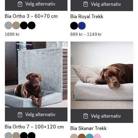
Velg alternativ
Velg alternativ
Bia Ortho 3 – 60×70 cm
Bia Royal Trekk
1699
kr
689
kr
1149
kr
Prisområde:
–
689 kr
til
1149 kr
Velg alternativ
Velg alternativ
Bia Ortho 7 – 100×120 cm
Bia Skanør Trekk