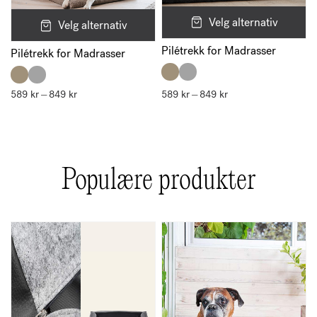
Velg alternativ
Velg alternativ
Pilétrekk for Madrasser
Pilétrekk for Madrasser
589
kr
849
kr
Prisområde:
589
kr
849
kr
Prisområde:
–
–
589 kr
589 kr
til
til
849 kr
849 kr
Populære produkter