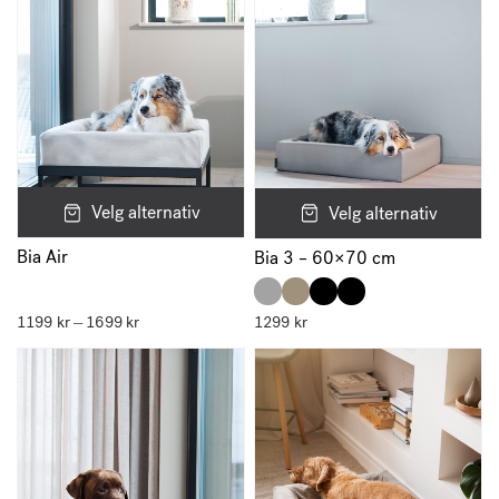
Velg alternativ
Velg alternativ
Bia Air
Bia 3 – 60×70 cm
1199
kr
1699
kr
Prisområde:
1299
kr
–
1199 kr
til
1699 kr