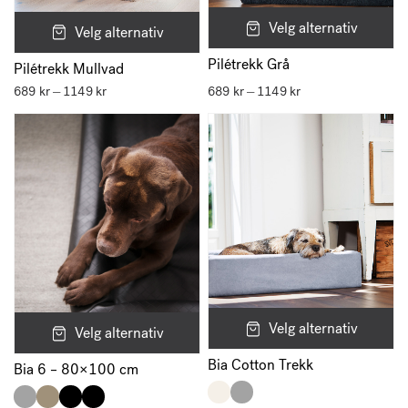
Velg alternativ
Velg alternativ
Pilétrekk Grå
Pilétrekk Mullvad
689
kr
1149
kr
Prisområde:
689
kr
1149
kr
Prisområde:
–
–
689 kr
689 kr
til
til
1149 kr
1149 kr
Velg alternativ
Velg alternativ
Bia Cotton Trekk
Bia 6 – 80×100 cm