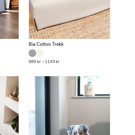
Bia Cotton Trekk
689
kr
1149
kr
Prisområde:
–
689 kr
til
1149 kr