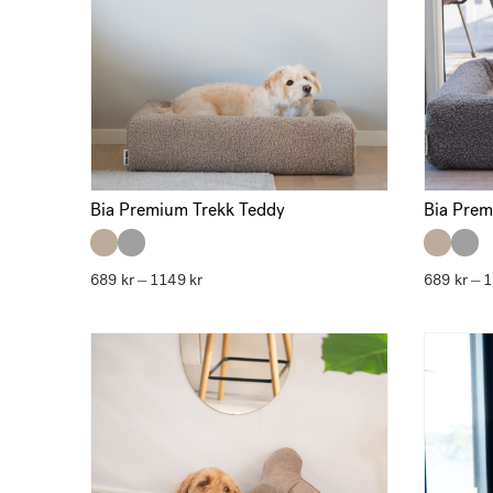
Bia Premium Trekk Teddy
Bia Prem
689
kr
1149
kr
Prisområde:
689
kr
–
–
689 kr
til
1149 kr