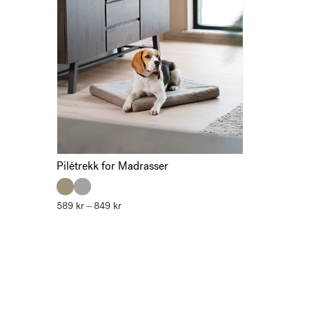
Pilétrekk for Madrasser
589
kr
849
kr
Prisområde:
–
589 kr
til
849 kr