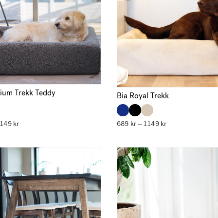
ium Trekk Teddy
Bia Royal Trekk
1149
kr
Prisområde:
689
kr
1149
kr
Prisområde:
–
689 kr
689 kr
til
til
1149 kr
1149 kr