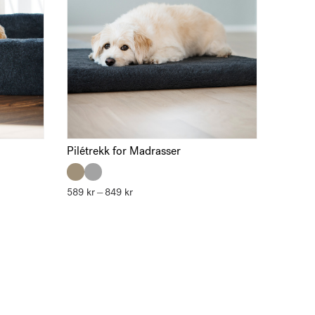
Pilétrekk for Madrasser
589
kr
849
kr
Prisområde:
–
589 kr
til
849 kr