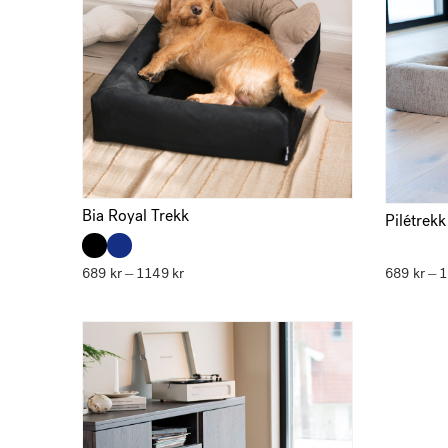
Bia Royal Trekk
Pilétrek
689
kr
1149
kr
Prisområde:
689
kr
–
–
689 kr
til
1149 kr