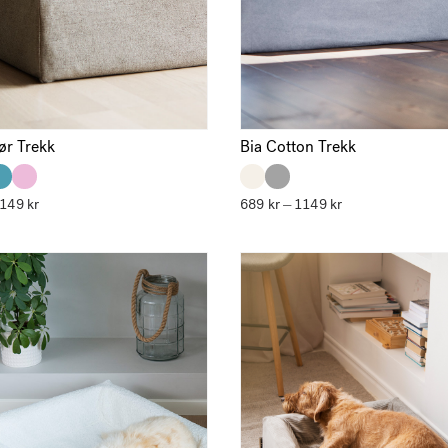
ør Trekk
Bia Cotton Trekk
1149
kr
Prisområde:
689
kr
1149
kr
Prisområde:
–
689 kr
689 kr
til
til
1149 kr
1149 kr