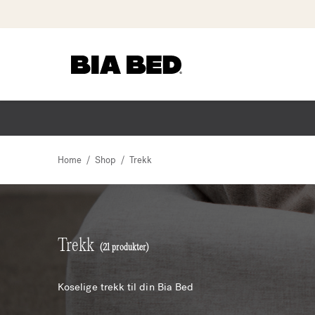
Hopp
til
innhold
/
/
Home
Shop
Trekk
Trekk
(21 produkter)
Koselige trekk til din Bia Bed