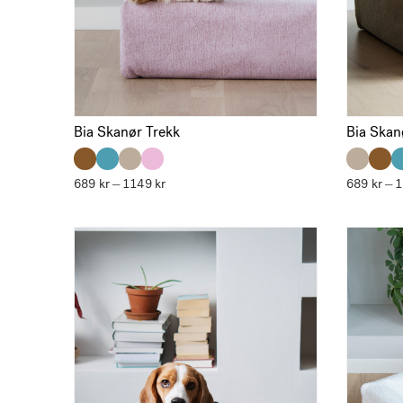
Bia Skanør Trekk
Bia Skan
689
kr
1149
kr
Prisområde:
689
kr
–
–
689 kr
til
1149 kr