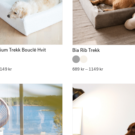
ium Trekk Bouclé Hvit
Bia Rib Trekk
1149
kr
Prisområde:
689
kr
1149
kr
Prisområde:
–
689 kr
689 kr
til
til
1149 kr
1149 kr