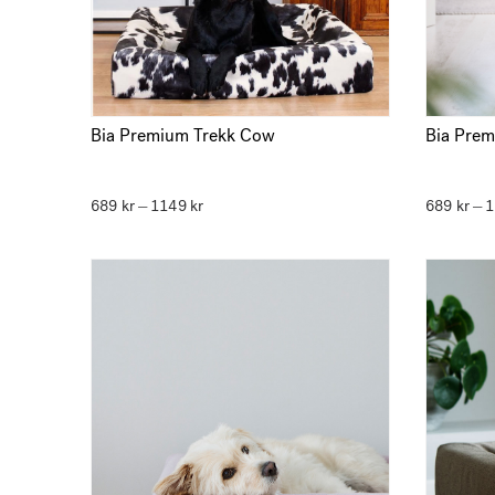
Bia Premium Trekk Cow
Bia Prem
689
kr
1149
kr
Prisområde:
689
kr
–
–
689 kr
til
1149 kr