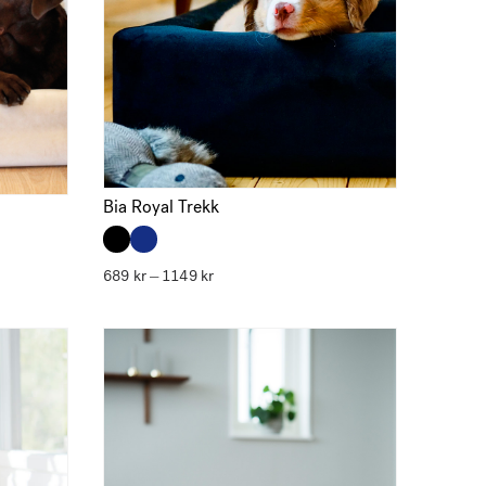
Bia Royal Trekk
689
kr
1149
kr
Prisområde:
–
689 kr
til
1149 kr