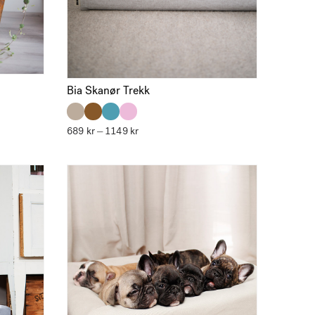
Bia Skanør Trekk
689
kr
1149
kr
Prisområde:
–
689 kr
til
1149 kr