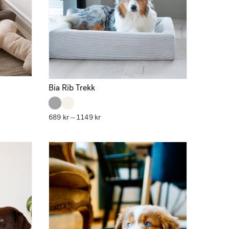
Bia Rib Trekk
689
kr
1149
kr
Prisområde:
–
689 kr
til
1149 kr