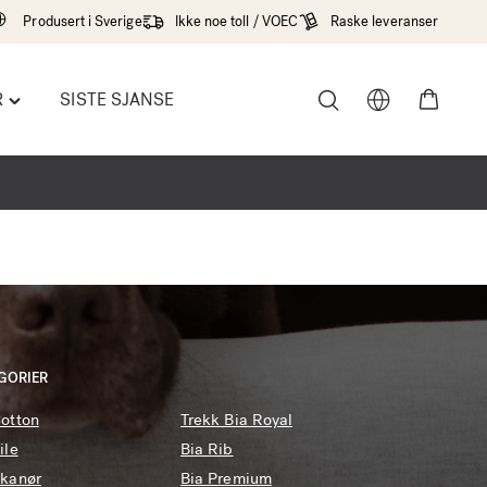
Produsert i Sverige
Ikke noe toll / VOEC
Raske leveranser
R
SISTE SJANSE
Toggle
"Tilbehør"
menu
GORIER
Cotton
Trekk Bia Royal
ile
Bia Rib
Skanør
Bia Premium