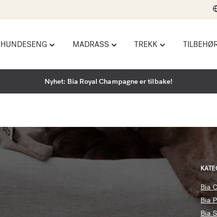
HUNDESENG
MADRASS
TREKK
TILBEHØ
Toggle
Toggle
Toggle
"Hundeseng"
"Madrass"
"Trekk"
menu
menu
menu
Nyhet: Bia Royal Champagne er tilbake!
KATE
Bia 
Bia P
Bia 