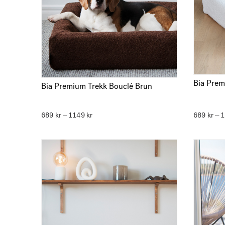
Bia Prem
Bia Premium Trekk Bouclé Brun
689
kr
1149
kr
Prisområde:
689
kr
–
–
689 kr
til
1149 kr