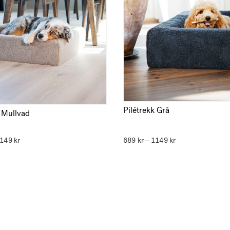
Pilétrekk Grå
k Mullvad
1149
kr
Prisområde:
689
kr
1149
kr
Prisområde:
–
689 kr
689 kr
til
til
1149 kr
1149 kr