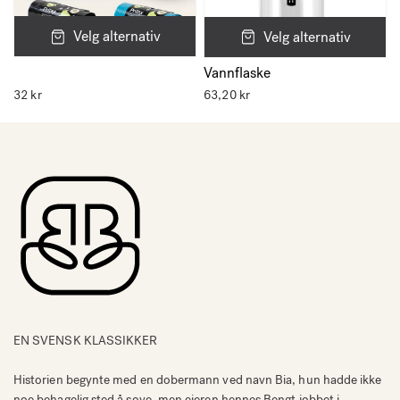
Velg alternativ
Velg alternativ
Vannflaske
32
kr
63,20
kr
EN SVENSK KLASSIKKER
Historien begynte med en dobermann ved navn Bia, hun hadde ikke
noe behagelig sted å sove, men eieren hennes Bengt jobbet i