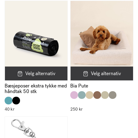
Omtalen din
*
Navn
*
Velg alternativ
Velg alternativ
Bæsjeposer ekstra tykke med
Bia Pute
E-post
*
håndtak 50 stk
40
kr
250
kr
Lagre mitt navn, e-post og nettside i denne nettleseren for neste
gang jeg kommenterer.