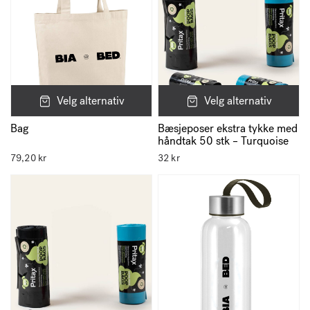
Velg alternativ
Velg alternativ
Bæsjeposer ekstra tykke med
Bag
håndtak 50 stk – Turquoise
79,20
kr
32
kr