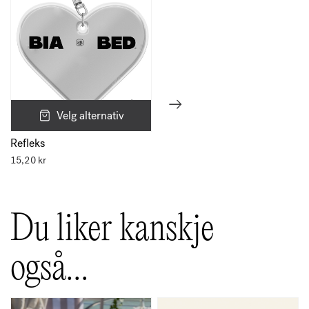
Velg alternativ
Refleks
15,20
kr
Du liker kanskje
også…