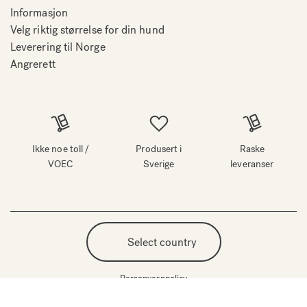
Informasjon
Velg riktig størrelse for din hund
Leverering til Norge
Angrerett
Ikke noe toll /
Produsert i
Raske
VOEC
Sverige
leveranser
Select country
Personvernpolicy
©
Opphavsrett 2026 Bia Bed Norge alle rettigheter reservert