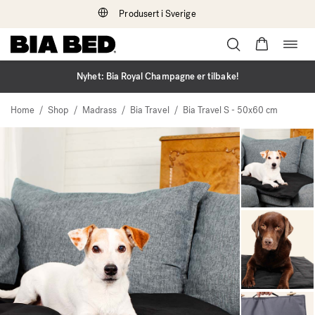
Produsert i Sverige
Bytt
Hopp
navi
til
innhold
Nyhet: Bia Royal Champagne er tilbake!
/
/
/
/
Home
Shop
Madrass
Bia Travel
Bia Travel S - 50x60 cm