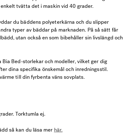
nkelt tvätta det i maskin vid 40 grader.
yddar du bäddens polyeterkärna och du slipper
ndra typer av bäddar på marknaden. På så sätt får
bädd, utan också en som bibehåller sin livslängd och
a Bia Bed-storlekar och modeller, vilket ger dig
fter dina specifika önskemål och inredningsstil.
värme till din fyrbenta väns sovplats.
grader. Torktumla ej.
bädd så kan du läsa mer
här.