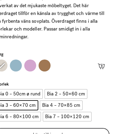
949 kr
llverkat av det mjukaste möbeltyget. Det här
erdraget tillför en känsla av trygghet och värme till
n fyrbenta väns sovplats. Överdraget finns i alla
orlekar och modeller. Passar smidigt in i alla
minredningar.
rg
orlek
ia 0 – 50cm ø rund
Bia 2 – 50×60 cm
ia 3 – 60×70 cm
Bia 4 – 70×85 cm
Bia 6 – 80×100 cm
Bia 7 – 100×120 cm