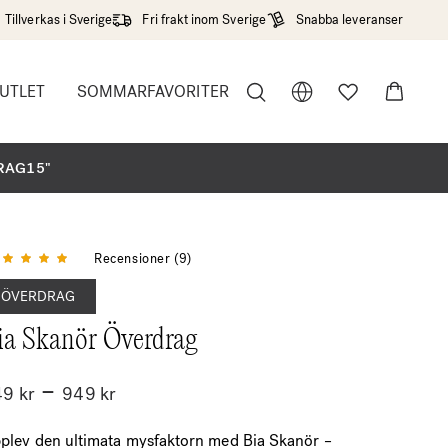
Tillverkas i Sverige
Fri frakt inom Sverige
Snabba leveranser
UTLET
SOMMARFAVORITER
r"
DRAG15"
Betygsatt
4.78
av 5
Recensioner (9)
ÖVERDRAG
ia Skanör Överdrag
Prisintervall:
–
49
kr
949
kr
549 kr
till
plev den ultimata mysfaktorn med Bia Skanör –