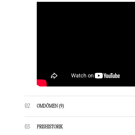
OMDÖMEN
(9)
9 RECENSIONER AV
BIA SKANÖR ÖVERDRAG
PRISHISTORIK