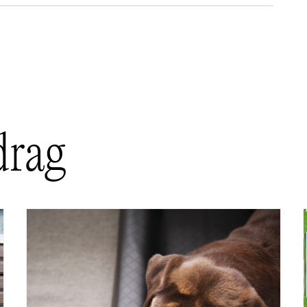
drag
krafsar ganska mycket på tyget och det syns inga