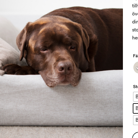
ti
öv
di
st
he
Fä
St
B
B