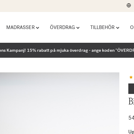
MADRASSER
ÖVERDRAG
TILLBEHÖR
O
gle
Toggle
Toggle
Toggle
ndbäddar"
"Madrasser"
"Överdrag"
"Tillbehö
u
menu
menu
menu
ns Kampanj! 15% rabatt på mjuka överdrag - ange koden "ÖVER
B
5
Up