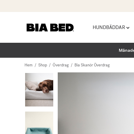
HUNDBÄDDAR
Hoppa
Tog
till
"Hu
innehåll
men
Månade
Hem
/
Shop
/
Överdrag
/
Bia Skanör Överdrag