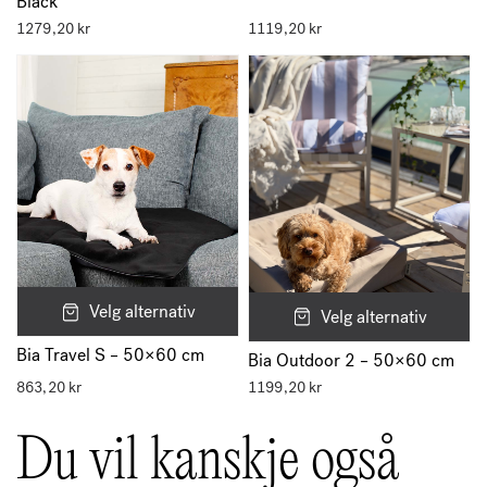
Black
1279,20
kr
1119,20
kr
Velg alternativ
Velg alternativ
Bia Travel S – 50×60 cm
Bia Outdoor 2 – 50×60 cm
863,20
kr
1199,20
kr
Du vil kanskje også