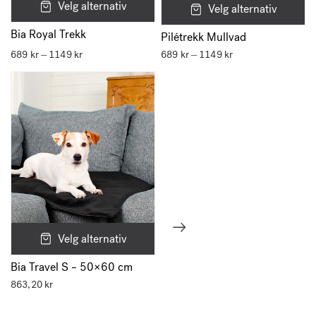
Velg alternativ
Velg alternativ
E-post
*
Bia Royal Trekk
Pilétrekk Mullvad
689
kr
1149
kr
Prisområde:
689
kr
1149
kr
Prisområde:
–
–
689 kr
689 kr
til
til
1149 kr
1149 kr
Lagre mitt navn, e-post og nettside i denne nettleseren for neste
gang jeg kommenterer.
Velg alternativ
Bia Travel S – 50×60 cm
863,20
kr