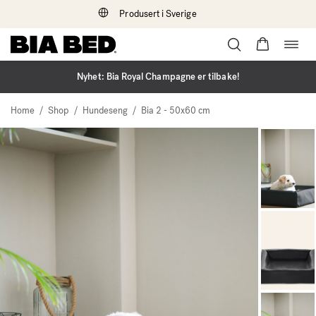
Produsert i Sverige
Bytt
Hopp
navi
til
innhold
Nyhet: Bia Royal Champagne er tilbake!
/
/
/
Home
Shop
Hundeseng
Bia 2 - 50x60 cm