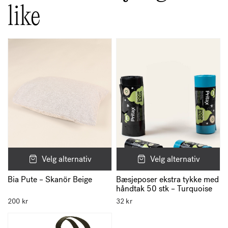
like
Velg alternativ
Velg alternativ
Bæsjeposer ekstra tykke med
Bia Pute – Skanör Beige
håndtak 50 stk – Turquoise
200
kr
32
kr