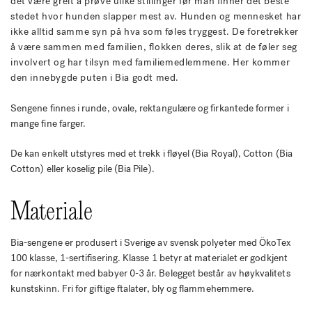
det være greit å prøve ulike stillinger før man finner det beste
stedet hvor hunden slapper mest av. Hunden og mennesket har
ikke alltid samme syn på hva som føles tryggest. De foretrekker
å være sammen med familien, flokken deres, slik at de føler seg
involvert og har tilsyn med familiemedlemmene. Her kommer
den innebygde puten i Bia godt med.
Sengene finnes i runde, ovale, rektangulære og firkantede former i
mange fine farger.
De kan enkelt utstyres med et trekk i fløyel (Bia Royal), Cotton (Bia
Cotton) eller koselig pile (Bia Pile).
Materiale
Bia-sengene er produsert i Sverige av svensk polyeter med ÖkoTex
100 klasse, 1-sertifisering. Klasse 1 betyr at materialet er godkjent
for nærkontakt med babyer 0-3 år. Belegget består av høykvalitets
kunstskinn. Fri for giftige ftalater, bly og flammehemmere.