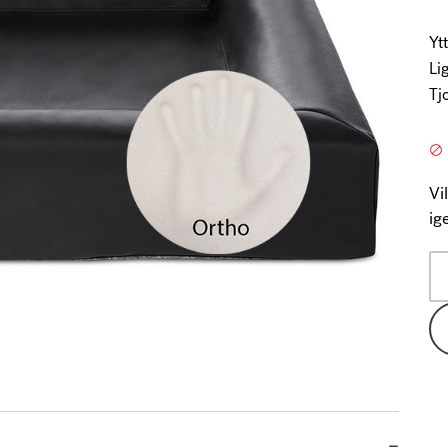
Yt
Li
Tj
Vi
ig