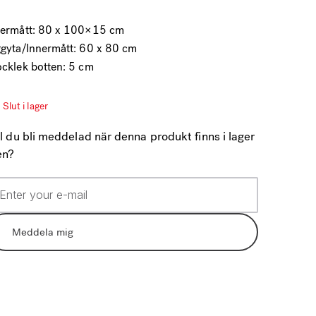
termått: 80 x 100×15 cm
ggyta/Innermått: 60 x 80 cm
ocklek botten: 5 cm
Slut i lager
ll du bli meddelad när denna produkt finns i lager
en?
Meddela mig