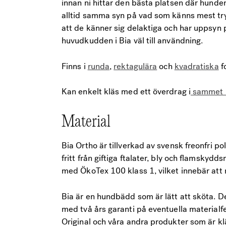
innan ni hittar den bästa platsen där hund
alltid samma syn på vad som känns mest tryg
att de känner sig delaktiga och har uppsy
huvudkudden i Bia väl till användning.
Finns i
runda
,
rektagulära
och
kvadratiska
f
Kan enkelt kläs med ett överdrag i
sammet (
Material
Bia Ortho är tillverkad av svensk freonfri po
fritt från giftiga ftalater, bly och flamskyd
med ÖkoTex 100 klass 1, vilket innebär att
Bia är en hundbädd som är lätt att sköta. D
med två års garanti på eventuella materialfe
Original och våra andra produkter som är 