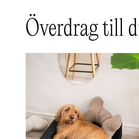
Ditt betyg
*
Överdrag till 
Din recension
*
Namn
E-post