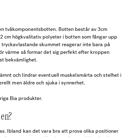
 en tvåkomponentsbotten. Botten består av 3cm
2 cm högkvalitativ polyeter i botten som fångar upp
et tryckavlastande skummet reagerar inte bara på
för värme så formar det sig perfekt efter kroppen
ast bekvämlighet.
ämnt och lindrar eventuell muskelsmärta och stelhet i
erellt men äldre och sjuka i synnerhet.
riga Bia produkter.
den?
s. Ibland kan det vara bra att prova olika positioner