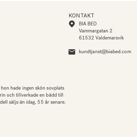
KONTAKT
BIA BED
Vammargatan 2
61532 Valdemarsvik
kundtjanst@biabed.com
 hon hade ingen skön sovplats
 och tillverkade en bädd till
ll säljs än idag, 55 år senare.