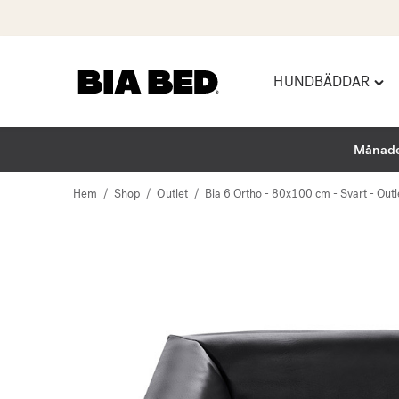
HUNDBÄDDAR
Hoppa
Togg
till
"Hu
innehåll
men
Månade
Hem
/
Shop
/
Outlet
/
Bia 6 Ortho - 80x100 cm - Svart - Outl