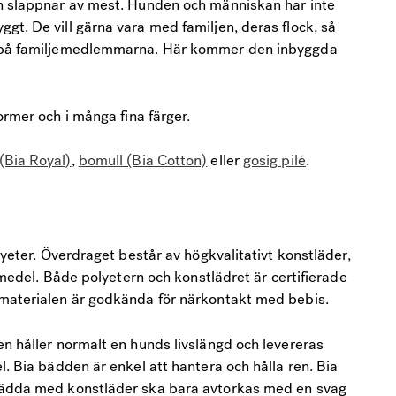
en slappnar av mest. Hunden och människan har inte
gt. De vill gärna vara med familjen, deras flock, så
n på familjemedlemmarna. Här kommer den inbyggda
ormer och i många fina färger.
Bia Royal)
,
bomull (Bia Cotton)
eller
gosig pilé
.
lyeter. Överdraget består av högkvalitativt konstläder,
dsmedel. Både polyetern och konstlädret är certifierade
 materialen är godkända för närkontakt med bebis.
en håller normalt en hunds livslängd och levereras
l. Bia bädden är enkel att hantera och hålla ren. Bia
klädda med konstläder ska bara avtorkas med en svag