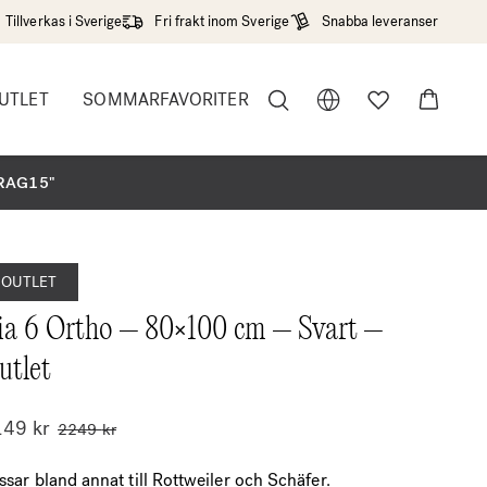
Tillverkas i Sverige
Fri frakt inom Sverige
Snabba leveranser
UTLET
SOMMARFAVORITER
r"
DRAG15"
OUTLET
ia 6 Ortho – 80×100 cm – Svart –
utlet
149
kr
2249
kr
ssar bland annat till Rottweiler och Schäfer.