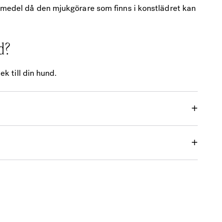
gsmedel då den mjukgörare som finns i konstlädret kan
d?
lek till din hund.
80×100 cm – Svart – Outlet”
bligatoriska fält är märkta
*