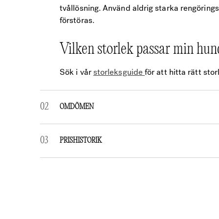
tvållösning. Använd aldrig starka rengörin
förstöras.
Vilken storlek passar min hun
Sök i vår
storleksguide
för att hitta rätt stor
OMDÖMEN
RECENSIONER
PRISHISTORIK
Det finns inga recensioner än.
Bli först med att recensera ”Bia 6 Ortho – 
Din e-postadress kommer inte publiceras.
O