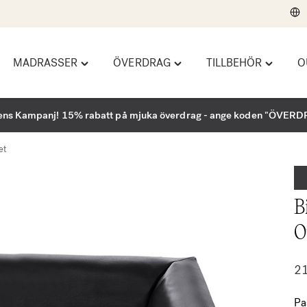
MADRASSER
ÖVERDRAG
TILLBEHÖR
O
le
Toggle
Toggle
Toggle
ndbäddar"
"Madrasser"
"Överdrag"
"Tillbehö
u
menu
menu
menu
ns Kampanj! 15% rabatt på mjuka överdrag - ange koden "ÖVER
et
B
O
2
Pa